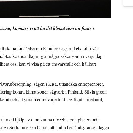
uxna, kommer vi att ha det klimat som nu finns i
att skapa förståelse om Familjeskogsbrukets roll i vår
möbler, koldioxidlagring är några saker som vi varje dag
era oss, kan vi visa på ett ansvarsfullt och hållbart
åvaruförsörjning, sågen i Kisa, utländska entreprenörer,
fiering kontra klimatzoner, sågverk i Finland, Silvia green
emi och att göra mer av varje träd, tex lignin, metanol,
att med hjälp av dem kunna utveckla och planera mitt
re i Södra inte ska ha rätt att ändra beståndsgränser, lägga