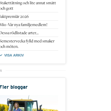
Stakettätning och lite annat smått
och gott
Jaktpremiär 2026
Mio -Vår nya familjemedlem!
Dessa rödlistade arter…
Semestervecka fylld med smaker
och möten.
VISA ARKIV
Fler bloggar