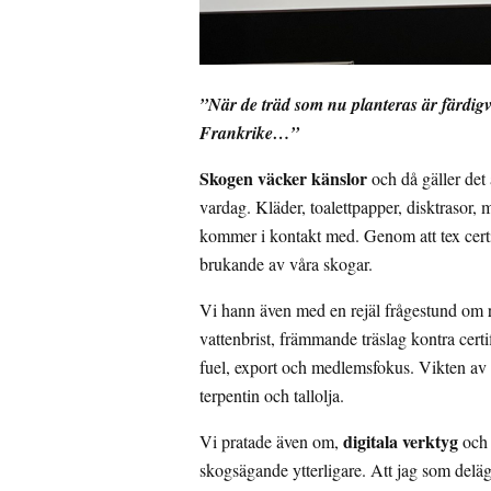
”När de träd som nu planteras är färdigv
Frankrike…”
Skogen väcker känslor
och då gäller det 
vardag. Kläder, toalettpapper, disktrasor, 
kommer i kontakt med. Genom att tex certifi
brukande av våra skogar.
Vi hann även med en rejäl frågestund om r
vattenbrist, främmande träslag kontra certi
fuel, export och medlemsfokus. Vikten av k
terpentin och tallolja.
digitala verktyg
Vi pratade även om,
och 
skogsägande ytterligare. Att jag som deläga