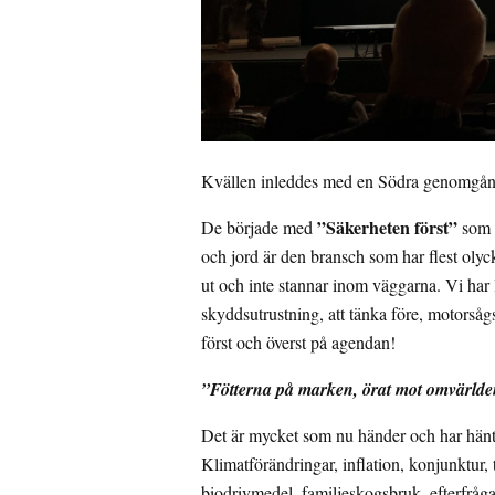
Kvällen inleddes med en Södra genomgång
”Säkerheten först”
De började med
som ä
och jord är den bransch som har flest olyc
ut och inte stannar inom väggarna. Vi har 
skyddsutrustning, att tänka före, motorså
först och överst på agendan!
”Fötterna på marken, örat mot omvärlde
Det är mycket som nu händer och har hänt de
Klimatförändringar, inflation, konjunktur,
biodrivmedel, familjeskogsbruk, efterfråg