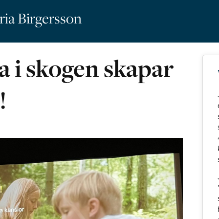
ria Birgersson
a i skogen skapar
!