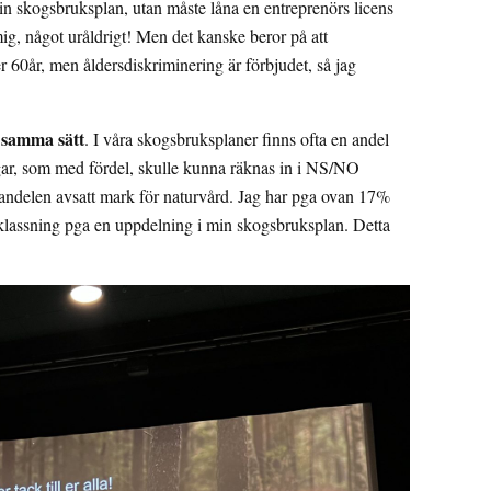
in skogsbruksplan, utan måste låna en entreprenörs licens
mig, något uråldrigt! Men det kanske beror på att
r 60år, men åldersdiskriminering är förbjudet, så jag
 samma sätt
. I våra skogsbruksplaner finns ofta en andel
gar, som med fördel, skulle kunna räknas in i NS/NO
andelen avsatt mark för naturvård. Jag har pga ovan 17%
klassning pga en uppdelning i min skogsbruksplan. Detta