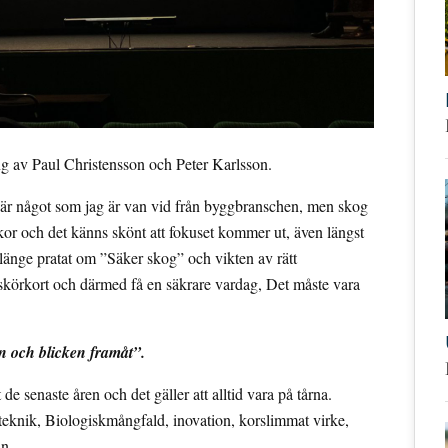
 av Paul Christensson och Peter Karlsson.
r något som jag är van vid från byggbranschen, men skog
kor och det känns skönt att fokuset kommer ut, även längst
länge pratat om ”Säker skog” och vikten av rätt
gskörkort och därmed få en säkrare vardag, Det måste vara
n och blicken framåt”.
 senaste åren och det gäller att alltid vara på tårna.
 teknik, Biologiskmångfald, inovation, korslimmat virke,
an.