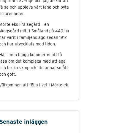
mig runt i Sverige och jag älskar att
få se och uppleva vårt land och byta
erfarenheter.
Mörteleks Frälsegård – en
skogsgård mitt i Småland på 440 ha
har varit i familjens ägo sedan 1912
och har utvecklats med tiden.
Här i min blogg kommer ni att få
läsa om det komplexa med att äga
och bruka skog och lite annat smått
och gott.
Välkommen att följa livet i Mörtelek.
Senaste inläggen