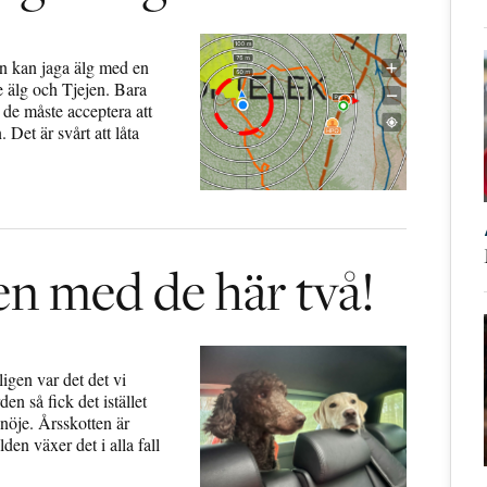
man kan jaga älg med en
e älg och Tjejen. Bara
t de måste acceptera att
Det är svårt att låta
en med de här två!
ligen var det det vi
en så fick det istället
 nöje. Årsskotten är
lden växer det i alla fall