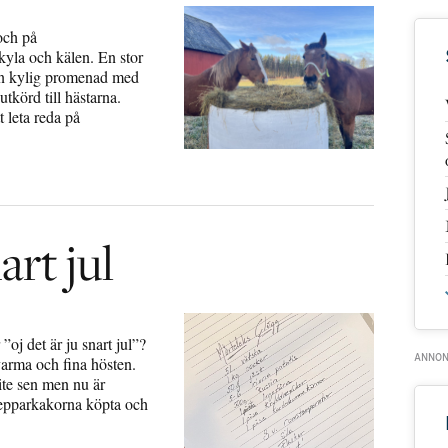
och på
 kyla och kälen. En stor
en kylig promenad med
tkörd till hästarna.
t leta reda på
art jul
”oj det är ju snart jul”?
 varma och fina hösten.
lite sen men nu är
pepparkakorna köpta och