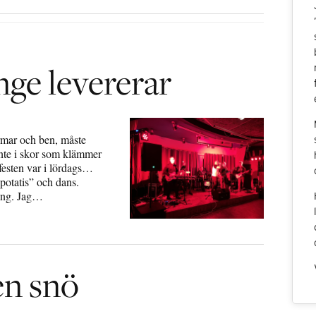
ge levererar
armar och ben, måste
 inte i skor som klämmer
festen var i lördags…
 potatis” och dans.
ning. Jag…
en snö