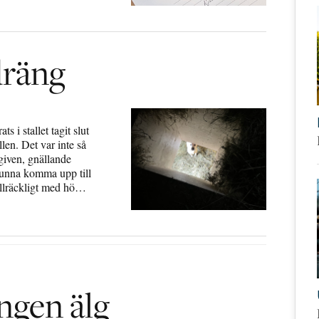
dräng
 i stallet tagit slut
llen. Det var inte så
rgiven, gnällande
kunna komma upp till
tillräckligt med hö…
ingen älg