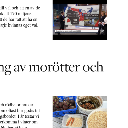
ll val och att en av de
änk att 170 miljoner
 de har rätt att ha en
rje kvinnas eget val.
ng av morötter och
och rödbetor brukar
m oftast blir godis till
sbordet. I år testar vi
 återkomma i vinter om
en. Nu har vi bara…