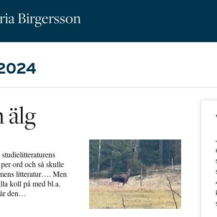
ria Birgersson
 2024
 älg
studielitteraturens
t per ord och så skulle
amens litteratur…. Men
lla koll på med bl.a.
står den…