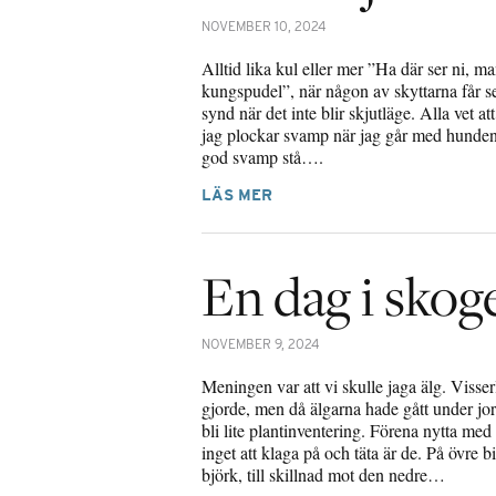
NOVEMBER 10, 2024
Alltid lika kul eller mer ”Ha där ser ni, 
kungspudel”, när någon av skyttarna får s
synd när det inte blir skjutläge. Alla vet at
jag plockar svamp när jag går med hunden. 
god svamp stå….
LÄS MER
En dag i skog
NOVEMBER 9, 2024
Meningen var att vi skulle jaga älg. Visser
gjorde, men då älgarna hade gått under jord
bli lite plantinventering. Förena nytta med
inget att klaga på och täta är de. På övre bi
björk, till skillnad mot den nedre…