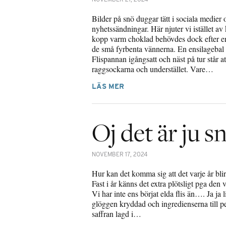
Bilder på snö duggar tätt i sociala medier 
nyhetssändningar. Här njuter vi istället av
kopp varm choklad behövdes dock efter 
de små fyrbenta vännerna. En ensilagebal u
Flispannan igångsatt och näst på tur står at
raggsockarna och understället. Vare…
LÄS MER
Oj det är ju sn
NOVEMBER 17, 2024
Hur kan det komma sig att det varje år blir 
Fast i år känns det extra plötsligt pga den
Vi har inte ens börjat elda flis än…. Ja ja 
glöggen kryddad och ingredienserna till 
saffran lagd i…