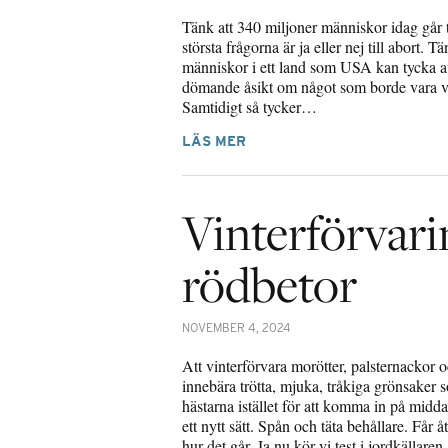
Tänk att 340 miljoner människor idag går ti
största frågorna är ja eller nej till abort. T
människor i ett land som USA kan tycka att
dömande åsikt om något som borde vara va
Samtidigt så tycker…
LÄS MER
Vinterförvari
rödbetor
NOVEMBER 4, 2024
Att vinterförvara morötter, palsternackor 
innebära trötta, mjuka, tråkiga grönsaker so
hästarna istället för att komma in på middag
ett nytt sätt. Spån och täta behållare. Får
hur det går. Ja nu kör vi test i jordkällar