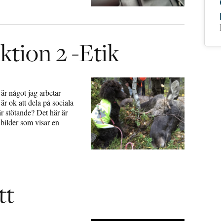
ktion 2 -Etik
 är något jag arbetar
är ok att dela på sociala
är stötande? Det här är
 bilder som visar en
tt