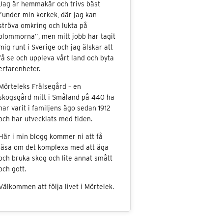
Jag är hemmakär och trivs bäst
”under min korkek, där jag kan
ströva omkring och lukta på
blommorna”, men mitt jobb har tagit
mig runt i Sverige och jag älskar att
få se och uppleva vårt land och byta
erfarenheter.
Mörteleks Frälsegård – en
skogsgård mitt i Småland på 440 ha
har varit i familjens ägo sedan 1912
och har utvecklats med tiden.
Här i min blogg kommer ni att få
läsa om det komplexa med att äga
och bruka skog och lite annat smått
och gott.
Välkommen att följa livet i Mörtelek.