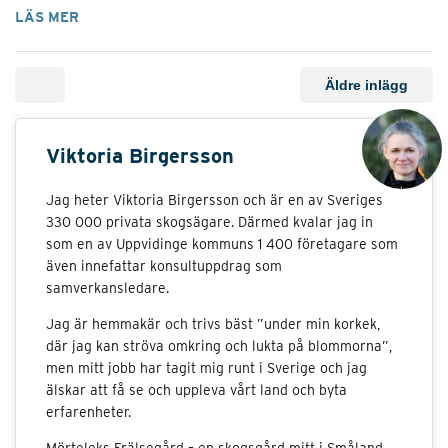
LÄS MER
Äldre inlägg
Viktoria Birgersson
Jag heter Viktoria Birgersson och är en av Sveriges
330 000 privata skogsägare. Därmed kvalar jag in
som en av Uppvidinge kommuns 1 400 företagare som
även innefattar konsultuppdrag som
samverkansledare.
Jag är hemmakär och trivs bäst ”under min korkek,
där jag kan ströva omkring och lukta på blommorna”,
men mitt jobb har tagit mig runt i Sverige och jag
älskar att få se och uppleva vårt land och byta
erfarenheter.
Mörteleks Frälsegård – en skogsgård mitt i Småland