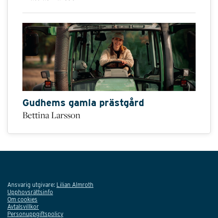
Gudhems gamla prästgård
Bettina Larsson
Ansvarig utgivare:
Lilian Almroth
Upphovsrättsinfo
Om cookies
Avtalsvillkor
Personuppgiftspolicy