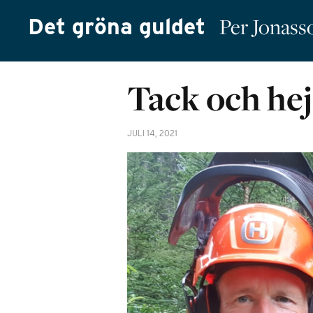
Det gröna guldet
Per Jonass
Tack och hej,
JULI 14, 2021