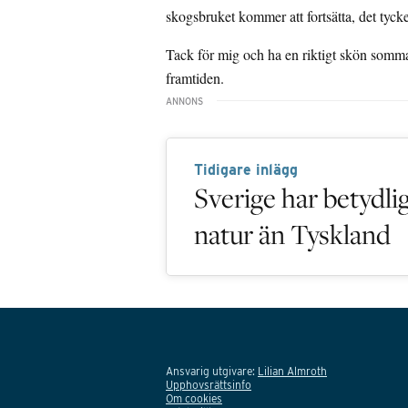
skogsbruket kommer att fortsätta, det tycke
Tack för mig och ha en riktigt skön somm
framtiden.
Tidigare inlägg
Sverige har betydli
natur än Tyskland
Ansvarig utgivare:
Lilian Almroth
Upphovsrättsinfo
Om cookies