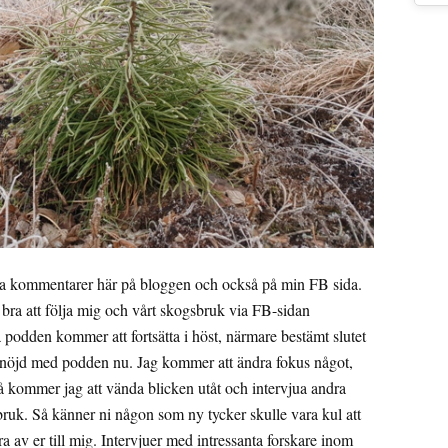
 via kommentarer här på bloggen och också på min FB sida.
t bra att följa mig och vårt skogsbruk via FB-sidan
podden kommer att fortsätta i höst, närmare bestämt slutet
g nöjd med podden nu. Jag kommer att ändra fokus något,
så kommer jag att vända blicken utåt och intervjua andra
bruk. Så känner ni någon som ny tycker skulle vara kul att
a av er till mig. Intervjuer med intressanta forskare inom