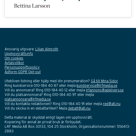
Bettina Larsson
Ansvarig utgivare:
Lilian Almroth
Upphovsrättsinfo
Om cookies
Avtalsvillkor
Personuppgiftspolicy
Adform GDPR Opt-out
Utebliven tidning eller hjälp med din prenumeration?
Gå till Mina Sidor
Ring kundservice 010-184 40 87 eller mejla
kundservice@lrfmedia.se
Vill du annonsera? Ring 010-184 40 12 eller mejla
lrfannons@adelivery.se
Vill du platsannonsera? Ring 010-184 40 97 eller mejla
platsannonsera@lrfmedia.se
Vill du kontakta redaktionen? Ring 010-184 40 91 eller mejla
red@atl.nu
Vill du skicka in en debattartikel? Mejla
debatt@atl.nu
Detta material är skyddat enligt lagen om upphovsrätt.
Kopiering för annat än privat bruk är förbjudet.
LRF Media AB Box 30133, 104 25 Stockholm, Organisationsnummer: 556413-
2883