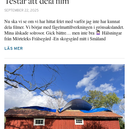
Testar att dela film
SEPTEMBER 22, 2025
Nu ska vi se om vi har hittat felet med varför jag inte har kunnat
dela filmer. Vi börjar med fågelmattillverkningen i grönsakslandet.
Mina älskade solrosor. Gick bättre… men inte bra
Hälsningar
från Mörteleks Frälsegård -En skogsgård mitt i Småland
LÄS MER