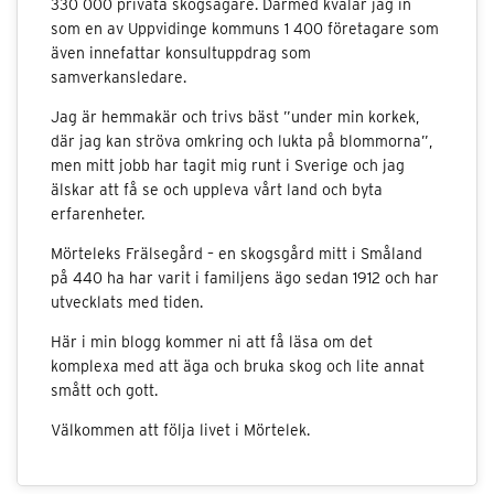
330 000 privata skogsägare. Därmed kvalar jag in
som en av Uppvidinge kommuns 1 400 företagare som
även innefattar konsultuppdrag som
samverkansledare.
Jag är hemmakär och trivs bäst ”under min korkek,
där jag kan ströva omkring och lukta på blommorna”,
men mitt jobb har tagit mig runt i Sverige och jag
älskar att få se och uppleva vårt land och byta
erfarenheter.
Mörteleks Frälsegård – en skogsgård mitt i Småland
på 440 ha har varit i familjens ägo sedan 1912 och har
utvecklats med tiden.
Här i min blogg kommer ni att få läsa om det
komplexa med att äga och bruka skog och lite annat
smått och gott.
Välkommen att följa livet i Mörtelek.