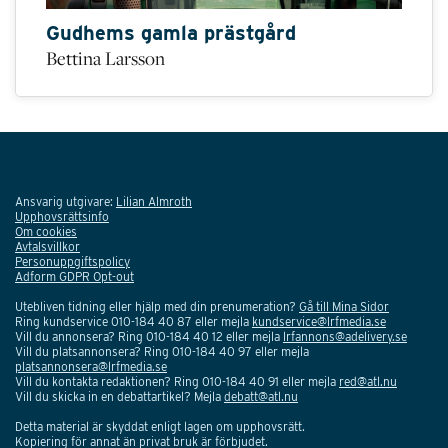
Gudhems gamla prästgård
Bettina Larsson
Ansvarig utgivare:
Lilian Almroth
Upphovsrättsinfo
Om cookies
Avtalsvillkor
Personuppgiftspolicy
Adform GDPR Opt-out
Utebliven tidning eller hjälp med din prenumeration?
Gå till Mina Sidor
Ring kundservice 010-184 40 87 eller mejla
kundservice@lrfmedia.se
Vill du annonsera? Ring 010-184 40 12 eller mejla
lrfannons@adelivery.se
Vill du platsannonsera? Ring 010-184 40 97 eller mejla
platsannonsera@lrfmedia.se
Vill du kontakta redaktionen? Ring 010-184 40 91 eller mejla
red@atl.nu
Vill du skicka in en debattartikel? Mejla
debatt@atl.nu
Detta material är skyddat enligt lagen om upphovsrätt.
Kopiering för annat än privat bruk är förbjudet.