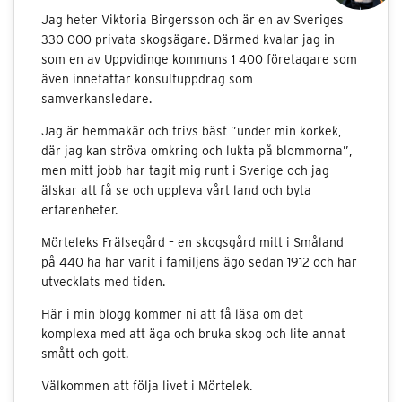
Jag heter Viktoria Birgersson och är en av Sveriges
330 000 privata skogsägare. Därmed kvalar jag in
som en av Uppvidinge kommuns 1 400 företagare som
även innefattar konsultuppdrag som
samverkansledare.
Jag är hemmakär och trivs bäst ”under min korkek,
där jag kan ströva omkring och lukta på blommorna”,
men mitt jobb har tagit mig runt i Sverige och jag
älskar att få se och uppleva vårt land och byta
erfarenheter.
Mörteleks Frälsegård – en skogsgård mitt i Småland
på 440 ha har varit i familjens ägo sedan 1912 och har
utvecklats med tiden.
Här i min blogg kommer ni att få läsa om det
komplexa med att äga och bruka skog och lite annat
smått och gott.
Välkommen att följa livet i Mörtelek.