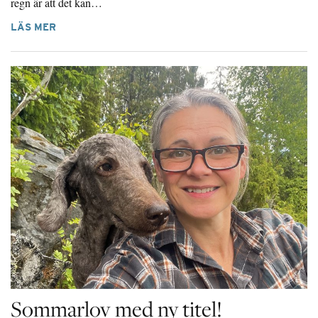
regn är att det kan…
LÄS MER
Sommarlov med ny titel!