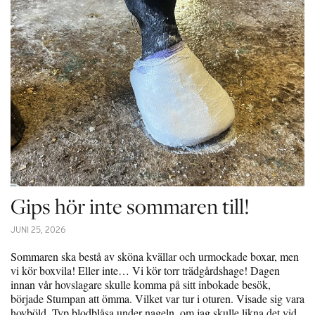
Gips hör inte sommaren till!
JUNI 25, 2026
Sommaren ska bestå av sköna kvällar och urmockade boxar, men
vi kör boxvila! Eller inte… Vi kör torr trädgårdshage! Dagen
innan vår hovslagare skulle komma på sitt inbokade besök,
började Stumpan att ömma. Vilket var tur i oturen. Visade sig vara
hovböld. Typ blodblåsa under nageln, om jag skulle likna det vid