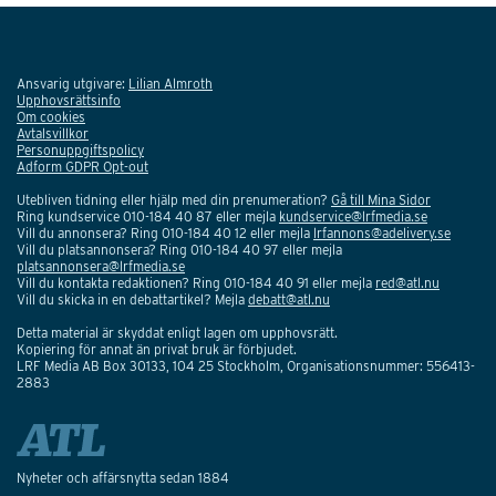
Ansvarig utgivare:
Lilian Almroth
Upphovsrättsinfo
Om cookies
Avtalsvillkor
Personuppgiftspolicy
Adform GDPR Opt-out
Utebliven tidning eller hjälp med din prenumeration?
Gå till Mina Sidor
Ring kundservice 010-184 40 87 eller mejla
kundservice@lrfmedia.se
Vill du annonsera? Ring 010-184 40 12 eller mejla
lrfannons@adelivery.se
Vill du platsannonsera? Ring 010-184 40 97 eller mejla
platsannonsera@lrfmedia.se
Vill du kontakta redaktionen? Ring 010-184 40 91 eller mejla
red@atl.nu
Vill du skicka in en debattartikel? Mejla
debatt@atl.nu
Detta material är skyddat enligt lagen om upphovsrätt.
Kopiering för annat än privat bruk är förbjudet.
LRF Media AB Box 30133, 104 25 Stockholm, Organisationsnummer: 556413-
2883
Nyheter och affärsnytta sedan 1884