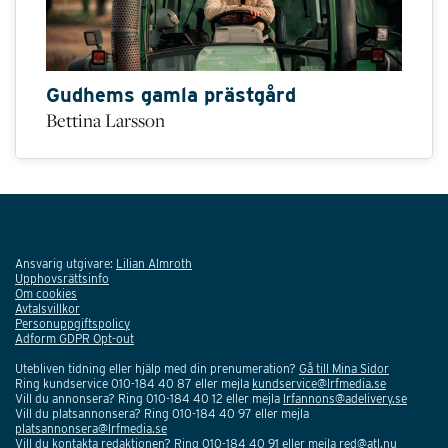
Gudhems gamla prästgård
Bettina Larsson
Ansvarig utgivare:
Lilian Almroth
Upphovsrättsinfo
Om cookies
Avtalsvillkor
Personuppgiftspolicy
Adform GDPR Opt-out
Utebliven tidning eller hjälp med din prenumeration?
Gå till Mina Sidor
Ring kundservice 010-184 40 87 eller mejla
kundservice@lrfmedia.se
Vill du annonsera? Ring 010-184 40 12 eller mejla
lrfannons@adelivery.se
Vill du platsannonsera? Ring 010-184 40 97 eller mejla
platsannonsera@lrfmedia.se
Vill du kontakta redaktionen? Ring 010-184 40 91 eller mejla
red@atl.nu