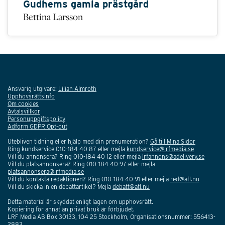
Gudhems gamla prästgård
Bettina Larsson
Ansvarig utgivare:
Lilian Almroth
Upphovsrättsinfo
Om cookies
Avtalsvillkor
Personuppgiftspolicy
Adform GDPR Opt-out
Utebliven tidning eller hjälp med din prenumeration?
Gå till Mina Sidor
Ring kundservice 010-184 40 87 eller mejla
kundservice@lrfmedia.se
Vill du annonsera? Ring 010-184 40 12 eller mejla
lrfannons@adelivery.se
Vill du platsannonsera? Ring 010-184 40 97 eller mejla
platsannonsera@lrfmedia.se
Vill du kontakta redaktionen? Ring 010-184 40 91 eller mejla
red@atl.nu
Vill du skicka in en debattartikel? Mejla
debatt@atl.nu
Detta material är skyddat enligt lagen om upphovsrätt.
Kopiering för annat än privat bruk är förbjudet.
LRF Media AB Box 30133, 104 25 Stockholm, Organisationsnummer: 556413-
2883