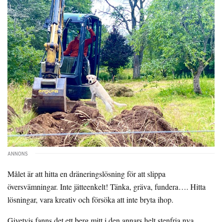
Målet är att hitta en dräneringslösning för att slippa
översvämningar. Inte jätteenkelt! Tänka, gräva, fundera…. Hitta
lösningar, vara kreativ och försöka att inte bryta ihop.
Givetvis fanns det ett berg mitt i den annars helt stenfria nya