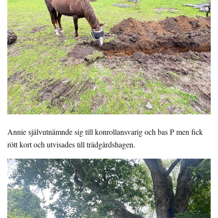
Annie självutnämnde sig till konrollansvarig och bas P men fick
rött kort och utvisades till trädgårdshagen.