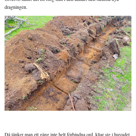
dragningen.
Då tänker man ett gäng inte helt förbjudna ord, kliar sig i huvudet