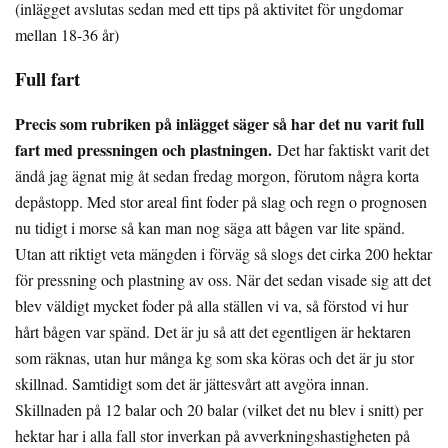
(inlägget avslutas sedan med ett tips på aktivitet för ungdomar
mellan 18-36 år)
Full fart
Precis som rubriken på inlägget säger så har det nu varit full
fart med pressningen och plastningen.
Det har faktiskt varit det
ändå jag ägnat mig åt sedan fredag morgon, förutom några korta
depåstopp. Med stor areal fint foder på slag och regn o prognosen
nu tidigt i morse så kan man nog säga att bågen var lite spänd.
Utan att riktigt veta mängden i förväg så slogs det cirka 200 hektar
för pressning och plastning av oss. När det sedan visade sig att det
blev väldigt mycket foder på alla ställen vi va, så förstod vi hur
hårt bågen var spänd. Det är ju så att det egentligen är hektaren
som räknas, utan hur många kg som ska köras och det är ju stor
skillnad. Samtidigt som det är jättesvårt att avgöra innan.
Skillnaden på 12 balar och 20 balar (vilket det nu blev i snitt) per
hektar har i alla fall stor inverkan på avverkningshastigheten på