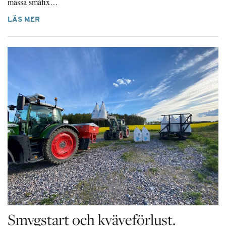
massa småfix…
LÄS MER
Smygstart och kväveförlust.