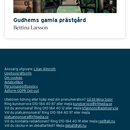
Gudhems gamla prästgård
Bettina Larsson
Ansvarig utgivare:
Lilian Almroth
Upphovsrättsinfo
Om cookies
Avtalsvillkor
Personuppgiftspolicy
Adform GDPR Opt-out
Utebliven tidning eller hjälp med din prenumeration?
Gå till Mina Sidor
Ring kundservice 010-184 40 87 eller mejla
kundservice@lrfmedia.se
Vill du annonsera? Ring 010-184 40 12 eller mejla
lrfannons@adelivery.se
Vill du platsannonsera? Ring 010-184 40 97 eller mejla
platsannonsera@lrfmedia.se
Vill du kontakta redaktionen? Ring 010-184 40 91 eller mejla
red@atl.nu
Vill du skicka in en debattartikel? Mejla
debatt@atl.nu