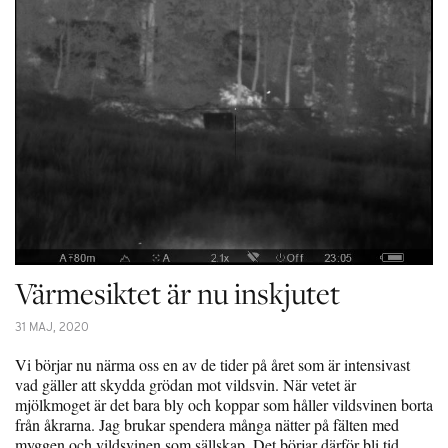
Värmesiktet är nu inskjutet
31 MAJ, 2020
Vi börjar nu närma oss en av de tider på året som är intensivast
vad gäller att skydda grödan mot vildsvin. När vetet är
mjölkmoget är det bara bly och koppar som håller vildsvinen borta
från åkrarna. Jag brukar spendera många nätter på fälten med
myggen och vildsvinen som sällskap. Det börjar därför bli tid…