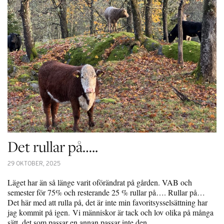
Det rullar på…..
29 OKTOBER, 2025
Läget har än så länge varit oförändrat på gården. VAB och
semester för 75% och resterande 25 % rullar på…. Rullar på…
Det här med att rulla på, det är inte min favoritsysselsättning har
jag kommit på igen. Vi människor är tack och lov olika på många
sätt, det som passar en annan passar inte den…