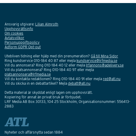
Ansvarig utgivare:
Lilian Almroth
Upphovsrättsinfo
Om cookies
Avtalsvillkor
Personuppgiftspolicy
Adform GDPR Opt-out
Utebliven tidning eller hjälp med din prenumeration?
Gå till Mina Sidor
Ring kundservice 010-184 40 87 eller mejla
kundservice@lrfmedia.se
Vill du annonsera? Ring 010-184 40 12 eller mejla
lrfannons@adelivery.se
Vill du platsannonsera? Ring 010-184 40 97 eller mejla
platsannonsera@lrfmedia.se
Vill du kontakta redaktionen? Ring 010-184 40 91 eller mejla
red@atl.nu
Vill du skicka in en debattartikel? Mejla
debatt@atl.nu
Detta material är skyddat enligt lagen om upphovsrätt.
Kopiering för annat än privat bruk är förbjudet.
LRF Media AB Box 30133, 104 25 Stockholm, Organisationsnummer: 556413-
2883
Nyheter och affärsnytta sedan 1884