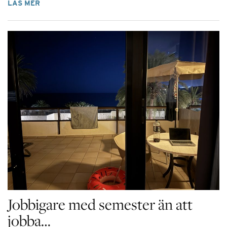
LÄS MER
Jobbigare med semester än att
jobba…