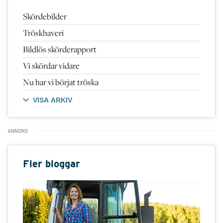
Skördebilder
Tröskhaveri
Bildlös skörderapport
Vi skördar vidare
Nu har vi börjat tröska
VISA ARKIV
Fler bloggar