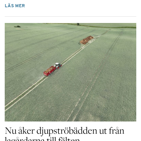
LÄS MER
Nu åker djupströbädden ut från
lagårdarna till fälten