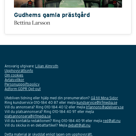
Gudhems gamla prästgård
Bettina Larsson
Ansvarig utgivare:
Lilian Almroth
Upphovsrättsinfo
Om cookies
Avtalsvillkor
Personuppgiftspolicy
Adform GDPR Opt-out
Utebliven tidning eller hjälp med din prenumeration?
Gå till Mina Sidor
Ring kundservice 010-184 40 87 eller mejla
kundservice@lrfmedia.se
Vill du annonsera? Ring 010-184 40 12 eller mejla
lrfannons@adelivery.se
Vill du platsannonsera? Ring 010-184 40 97 eller mejla
platsannonsera@lrfmedia.se
Vill du kontakta redaktionen? Ring 010-184 40 91 eller mejla
red@atl.nu
Vill du skicka in en debattartikel? Mejla
debatt@atl.nu
Detta material är skyddat enligt lagen om upphovsrätt.