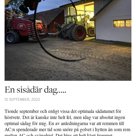
En sisådär dag…..
10 SEPTEMBER, 2022
Tionde september och enligt vissa det optimala sådatumet för
höstvete. Det är kanske inte helt fel, men idag var absolut ingen
optimal sådag för mig. En av anledningarna var att remmen till
AC:n spenderade mer tid som snöre på golvet i hytten än som rem
mellan AC och svänghjul. Det blev ett helt klart ljummet…