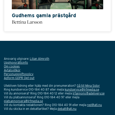
Gudhems gamla prästgård
Bettina Larsson
Ansvarig utgivare:
Lilian Almroth
Upphovsrättsinfo
Om cookies
Avtalsvillkor
Personuppgiftspolicy
Adform GDPR Opt-out
Utebliven tidning eller hjälp med din prenumeration?
Gå till Mina Sidor
Ring kundservice 010-184 40 87 eller mejla
kundservice@lrfmedia.se
Vill du annonsera? Ring 010-184 40 12 eller mejla
lrfannons@adelivery.se
Vill du platsannonsera? Ring 010-184 40 97 eller mejla
platsannonsera@lrfmedia.se
Vill du kontakta redaktionen? Ring 010-184 40 91 eller mejla
red@atl.nu
Vill du skicka in en debattartikel? Mejla
debatt@atl.nu