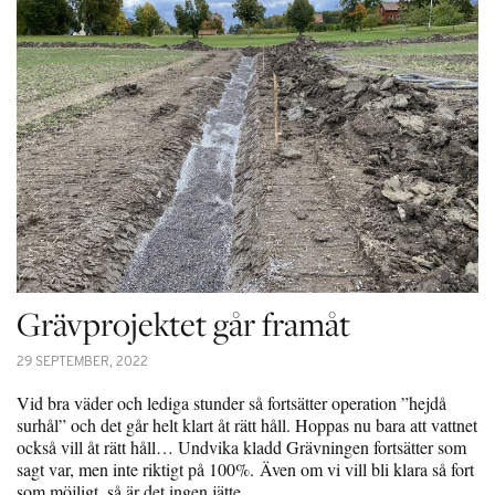
Grävprojektet går framåt
29 SEPTEMBER, 2022
Vid bra väder och lediga stunder så fortsätter operation ”hejdå
surhål” och det går helt klart åt rätt håll. Hoppas nu bara att vattnet
också vill åt rätt håll… Undvika kladd Grävningen fortsätter som
sagt var, men inte riktigt på 100%. Även om vi vill bli klara så fort
som möjligt, så är det ingen jätte…