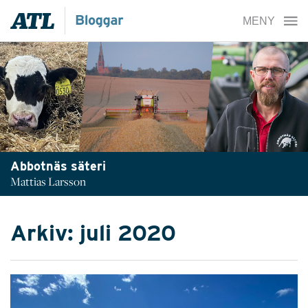
Abbotnäs säteri
Mattias Larsson
Arkiv: juli 2020