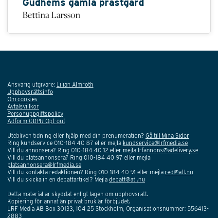
Gudhems gamla prästgård
Bettina Larsson
Ansvarig utgivare:
Lilian Almroth
Upphovsrättsinfo
Om cookies
Avtalsvillkor
Personuppgiftspolicy
Adform GDPR Opt-out
Utebliven tidning eller hjälp med din prenumeration?
Gå till Mina Sidor
Ring kundservice 010-184 40 87 eller mejla
kundservice@lrfmedia.se
Vill du annonsera? Ring 010-184 40 12 eller mejla
lrfannons@adelivery.se
Vill du platsannonsera? Ring 010-184 40 97 eller mejla
platsannonsera@lrfmedia.se
Vill du kontakta redaktionen? Ring 010-184 40 91 eller mejla
red@atl.nu
Vill du skicka in en debattartikel? Mejla
debatt@atl.nu
Detta material är skyddat enligt lagen om upphovsrätt.
Kopiering för annat än privat bruk är förbjudet.
LRF Media AB Box 30133, 104 25 Stockholm, Organisationsnummer: 556413-
2883