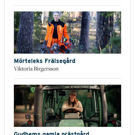
Mörteleks Frälsegård
Viktoria Birgersson
Gudhems gamla prästgård