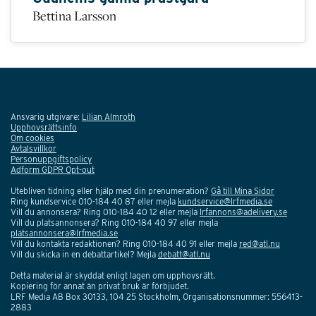
Bettina Larsson
Ansvarig utgivare:
Lilian Almroth
Upphovsrättsinfo
Om cookies
Avtalsvillkor
Personuppgiftspolicy
Adform GDPR Opt-out
Utebliven tidning eller hjälp med din prenumeration?
Gå till Mina Sidor
Ring kundservice 010-184 40 87 eller mejla
kundservice@lrfmedia.se
Vill du annonsera? Ring 010-184 40 12 eller mejla
lrfannons@adelivery.se
Vill du platsannonsera? Ring 010-184 40 97 eller mejla
platsannonsera@lrfmedia.se
Vill du kontakta redaktionen? Ring 010-184 40 91 eller mejla
red@atl.nu
Vill du skicka in en debattartikel? Mejla
debatt@atl.nu
Detta material är skyddat enligt lagen om upphovsrätt.
Kopiering för annat än privat bruk är förbjudet.
LRF Media AB Box 30133, 104 25 Stockholm, Organisationsnummer: 556413-
2883