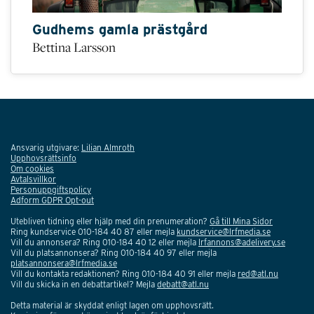
Gudhems gamla prästgård
Bettina Larsson
Ansvarig utgivare:
Lilian Almroth
Upphovsrättsinfo
Om cookies
Avtalsvillkor
Personuppgiftspolicy
Adform GDPR Opt-out
Utebliven tidning eller hjälp med din prenumeration?
Gå till Mina Sidor
Ring kundservice 010-184 40 87 eller mejla
kundservice@lrfmedia.se
Vill du annonsera? Ring 010-184 40 12 eller mejla
lrfannons@adelivery.se
Vill du platsannonsera? Ring 010-184 40 97 eller mejla
platsannonsera@lrfmedia.se
Vill du kontakta redaktionen? Ring 010-184 40 91 eller mejla
red@atl.nu
Vill du skicka in en debattartikel? Mejla
debatt@atl.nu
Detta material är skyddat enligt lagen om upphovsrätt.