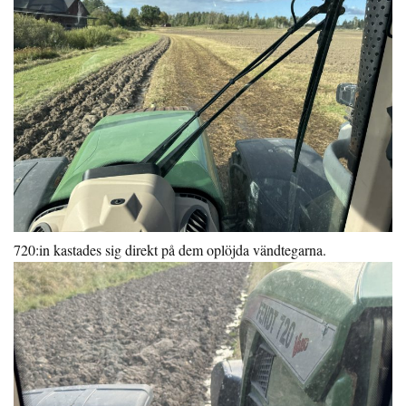
720:in kastades sig direkt på dem oplöjda vändtegarna.