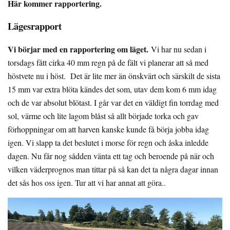
Här kommer rapportering.
Lägesrapport
Vi börjar med en rapportering om läget.
Vi har nu sedan i
torsdags fått cirka 40 mm regn på de fält vi planerar att så med
höstvete nu i höst. Det är lite mer än önskvärt och särskilt de sista
15 mm var extra blöta kändes det som, utav dem kom 6 mm idag
och de var absolut blötast. I går var det en väldigt fin torrdag med
sol, värme och lite lagom blåst så allt började torka och gav
förhoppningar om att harven kanske kunde få börja jobba idag
igen. Vi slapp ta det beslutet i morse för regn och åska inledde
dagen. Nu får nog sådden vänta ett tag och beroende på när och
vilken väderprognos man tittar på så kan det ta några dagar innan
det sås hos oss igen. Tur att vi har annat att göra..