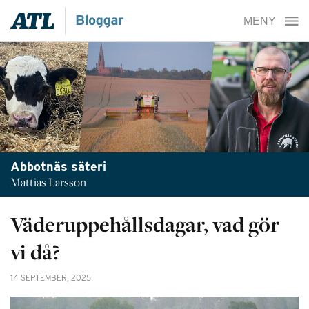
Abbotnäs säteri
Mattias Larsson
Väderuppehållsdagar, vad gör
vi då?
14 SEPTEMBER, 2025