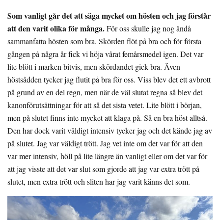
Som vanligt går det att säga mycket om hösten och jag förstår
att den varit olika för många.
För oss skulle jag nog ändå
sammanfatta hösten som bra. Skörden flöt på bra och för första
gången på några år fick vi höja vårat femårsmedel igen. Det var
lite blött i marken bitvis, men skördandet gick bra. Även
höstsådden tycker jag flutit på bra för oss. Viss blev det ett avbrott
på grund av en del regn, men när de väl slutat regna så blev det
kanonförutsättningar för att så det sista vetet. Lite blött i början,
men på slutet finns inte mycket att klaga på. Så en bra höst alltså.
Den har dock varit väldigt intensiv tycker jag och det kände jag av
på slutet. Jag var väldigt trött. Jag vet inte om det var för att den
var mer intensiv, höll på lite längre än vanligt eller om det var för
att jag visste att det var slut som gjorde att jag var extra trött på
slutet, men extra trött och sliten har jag varit känns det som.