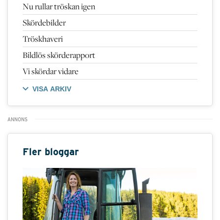
Nu rullar tröskan igen
Skördebilder
Tröskhaveri
Bildlös skörderapport
Vi skördar vidare
VISA ARKIV
Fler bloggar