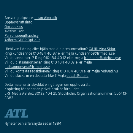
Ansvarig utgivare:
Lilian Almroth
Upphovsrättsinfo
Om cookies
Avtalsvillkor
Personuppgiftspolicy
Adform GDPR Opt-out
Utebliven tidning eller hjälp med din prenumeration?
Gå till Mina Sidor
Ring kundservice 010-184 40 87 eller mejla
kundservice@lrfmedia.se
Vill du annonsera? Ring 010-184 40 12 eller mejla
lrfannons@adelivery.se
Vill du platsannonsera? Ring 010-184 40 97 eller mejla
platsannonsera@lrfmedia.se
Vill du kontakta redaktionen? Ring 010-184 40 91 eller mejla
red@atl.nu
Vill du skicka in en debattartikel? Mejla
debatt@atl.nu
Detta material är skyddat enligt lagen om upphovsrätt.
Kopiering för annat än privat bruk är förbjudet.
LRF Media AB Box 30133, 104 25 Stockholm, Organisationsnummer: 556413-
2883
Nyheter och affärsnytta sedan 1884