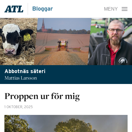
Abbotnäs säteri
Mattias Larsson
Proppen ur för mig
1 OKTOBER, 2025