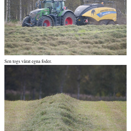
Sen togs vårat egna foder.