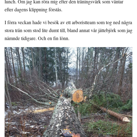
lunch. Om jag kan röra mig efter den träningsvärk som väntar
efter dagens klippning förstås.
I förra veckan hade vi besök av ett arboristteam som tog ned några
stora trän som stod lite dumt till, bland annat vår jättebjörk som jag
nämnde tidigare. Och en fin lönn.