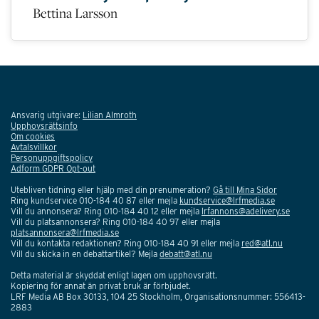
Bettina Larsson
Ansvarig utgivare:
Lilian Almroth
Upphovsrättsinfo
Om cookies
Avtalsvillkor
Personuppgiftspolicy
Adform GDPR Opt-out
Utebliven tidning eller hjälp med din prenumeration?
Gå till Mina Sidor
Ring kundservice 010-184 40 87 eller mejla
kundservice@lrfmedia.se
Vill du annonsera? Ring 010-184 40 12 eller mejla
lrfannons@adelivery.se
Vill du platsannonsera? Ring 010-184 40 97 eller mejla
platsannonsera@lrfmedia.se
Vill du kontakta redaktionen? Ring 010-184 40 91 eller mejla
red@atl.nu
Vill du skicka in en debattartikel? Mejla
debatt@atl.nu
Detta material är skyddat enligt lagen om upphovsrätt.
Kopiering för annat än privat bruk är förbjudet.
LRF Media AB Box 30133, 104 25 Stockholm, Organisationsnummer: 556413-
2883