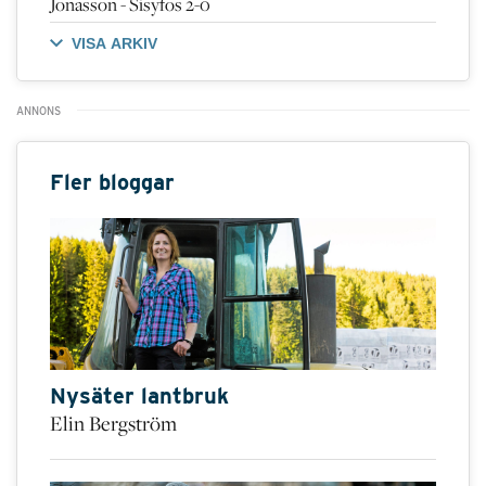
Jonasson - Sisyfos 2-0
VISA ARKIV
Fler bloggar
Nysäter lantbruk
Elin Bergström