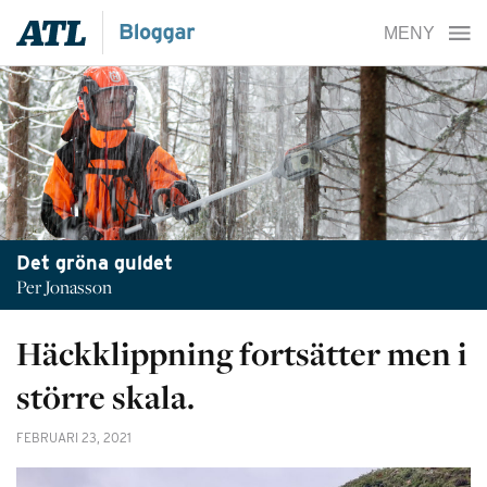
Det gröna guldet
Per Jonasson
Häckklippning fortsätter men i
större skala.
FEBRUARI 23, 2021