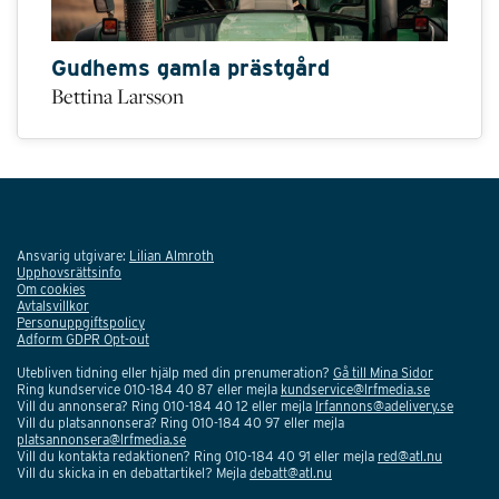
Gudhems gamla prästgård
Bettina Larsson
Ansvarig utgivare:
Lilian Almroth
Upphovsrättsinfo
Om cookies
Avtalsvillkor
Personuppgiftspolicy
Adform GDPR Opt-out
Utebliven tidning eller hjälp med din prenumeration?
Gå till Mina Sidor
Ring kundservice 010-184 40 87 eller mejla
kundservice@lrfmedia.se
Vill du annonsera? Ring 010-184 40 12 eller mejla
lrfannons@adelivery.se
Vill du platsannonsera? Ring 010-184 40 97 eller mejla
platsannonsera@lrfmedia.se
Vill du kontakta redaktionen? Ring 010-184 40 91 eller mejla
red@atl.nu
Vill du skicka in en debattartikel? Mejla
debatt@atl.nu