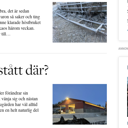
 bra, det är sedan
lvaron så saker och ting
nne klarade höstbruket
e kaos härom veckan.
 till…
stått där?
er förändrar sin
t vänja sig och nästan
gården har väl alltid
en en helt naturlig del