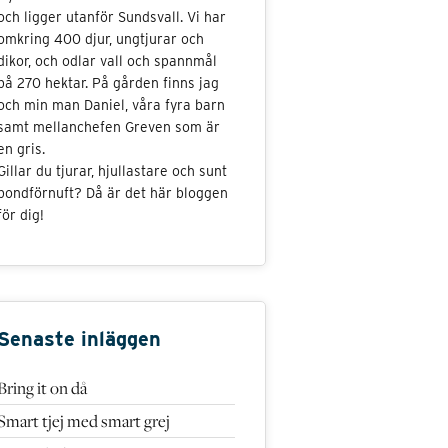
och ligger utanför Sundsvall. Vi har
omkring 400 djur, ungtjurar och
dikor, och odlar vall och spannmål
på 270 hektar. På gården finns jag
och min man Daniel, våra fyra barn
samt mellanchefen Greven som är
en gris.
Gillar du tjurar, hjullastare och sunt
bondförnuft? Då är det här bloggen
för dig!
Senaste inläggen
Bring it on då
Smart tjej med smart grej