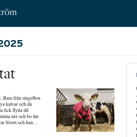
ström
 2025
tat
gt. Bara från singelbox
nya kalvar och då
fick flytta till
omma ner och bo lite
 var Sivert och han…