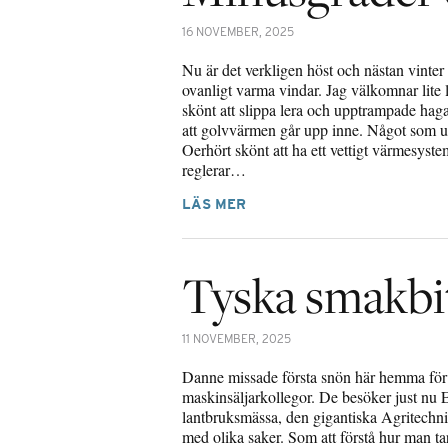
16 NOVEMBER, 2025
Nu är det verkligen höst och nästan vinter 
ovanligt varma vindar. Jag välkomnar lite 
skönt att slippa lera och upptrampade hag
att golvvärmen går upp inne. Något som up
Oerhört skönt att ha ett vettigt värmesys
reglerar…
LÄS MER
Tyska smakbi
11 NOVEMBER, 2025
Danne missade första snön här hemma för
maskinsäljarkollegor. De besöker just nu 
lantbruksmässa, den gigantiska Agritechni
med olika saker. Som att förstå hur man t