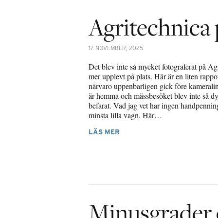
Agritechnica p
17 NOVEMBER, 2025
Det blev inte så mycket fotograferat på Ag
mer upplevt på plats. Här är en liten rappo
närvaro uppenbarligen gick före kamerali
är hemma och mässbesöket blev inte så d
befarat. Vad jag vet har ingen handpenning
minsta lilla vagn. Här…
LÄS MER
Minusgrader 