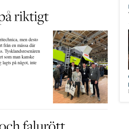
å riktigt
ritechnica, men desto
rt från en mässa där
ns. Tysklandsresenären
yrt som man kanske
 lagts på något, inte
och falurött