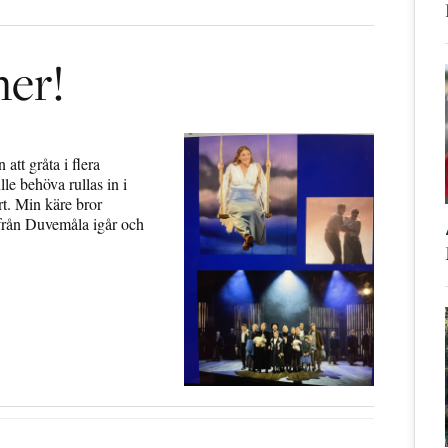
mer!
att gråta i flera
lle behöva rullas in i
rt. Min käre bror
 från Duvemåla igår och