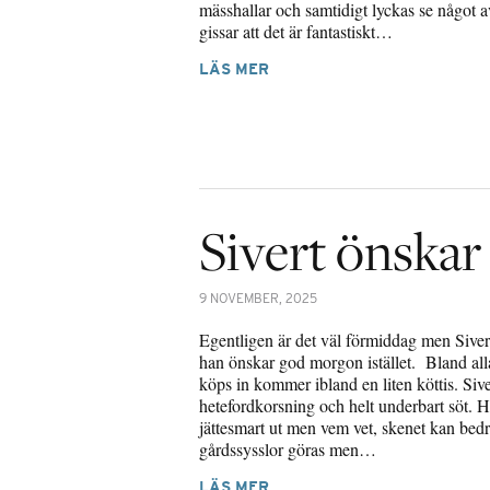
mässhallar och samtidigt lyckas se något a
gissar att det är fantastiskt…
LÄS MER
Sivert önska
9 NOVEMBER, 2025
Egentligen är det väl förmiddag men Sivert 
han önskar god morgon istället. Bland al
köps in kommer ibland en liten köttis. Siver
hetefordkorsning och helt underbart söt. H
jättesmart ut men vem vet, skenet kan bedr
gårdssysslor göras men…
LÄS MER