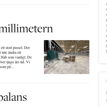
millimetern
ett stort pussel. Det
 inte ändra ett
 Ofab som vanligt. De
ver tjugo års tid. Vi
is som på…
balans