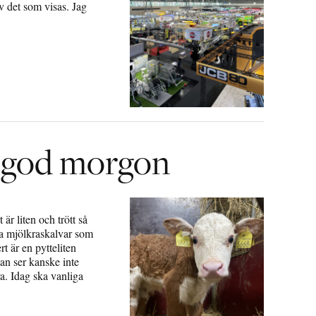
v det som visas. Jag
r god morgon
är liten och trött så
la mjölkraskalvar som
t är en pytteliten
an ser kanske inte
a. Idag ska vanliga