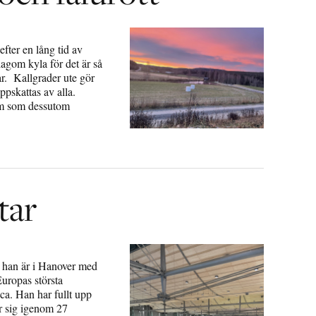
efter en lång tid av
lagom kyla för det är så
ar. Kallgrader ute gör
pskattas av alla.
tem som dessutom
tar
 han är i Hanover med
Europas största
ca. Han har fullt upp
ar sig igenom 27