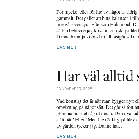
För mycket eller för lite av något är aldrig
gammalt. Det gäller att hitta balansen i til
inte går överstyr. Eftersom Håkan och Da
så bra behövde jag kliva in och skapa lit
Danne hann ju köra klart all fastgödsel ner
LÄS MER
Har väl alltid 
23 NOVEMBER, 2025
Vad konstigt det är när man bygger nytt ell
omgivning på något sätt. Det går så fort at
glömma hur det såg ut innan. Den nya ladu
stått här? Eller? Med lite rödfärg på blev d
av gården tycker jag. Danne har…
LÄS MER