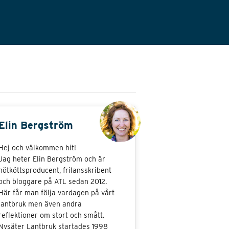
Elin Bergström
Hej och välkommen hit!
Jag heter Elin Bergström och är
nötköttsproducent, frilansskribent
och bloggare på ATL sedan 2012.
Här får man följa vardagen på vårt
lantbruk men även andra
reflektioner om stort och smått.
Nysäter Lantbruk startades 1998