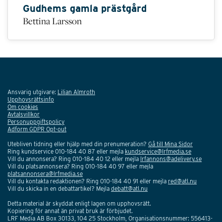
Gudhems gamla prästgård
Bettina Larsson
Ansvarig utgivare:
Lilian Almroth
Upphovsrättsinfo
Om cookies
Avtalsvillkor
Personuppgiftspolicy
Adform GDPR Opt-out
Utebliven tidning eller hjälp med din prenumeration?
Gå till Mina Sidor
Ring kundservice 010-184 40 87 eller mejla
kundservice@lrfmedia.se
Vill du annonsera? Ring 010-184 40 12 eller mejla
lrfannons@adelivery.se
Vill du platsannonsera? Ring 010-184 40 97 eller mejla
platsannonsera@lrfmedia.se
Vill du kontakta redaktionen? Ring 010-184 40 91 eller mejla
red@atl.nu
Vill du skicka in en debattartikel? Mejla
debatt@atl.nu
Detta material är skyddat enligt lagen om upphovsrätt.
Kopiering för annat än privat bruk är förbjudet.
LRF Media AB Box 30133, 104 25 Stockholm, Organisationsnummer: 556413-