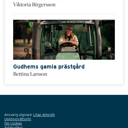
Viktoria Birgersson
Gudhems gamla prästgård
Bettina Larsson
Ansvarig utgivare:
Lilian Almroth
Upphovsrättsinfo
Om cookies
Avtalsvillkor