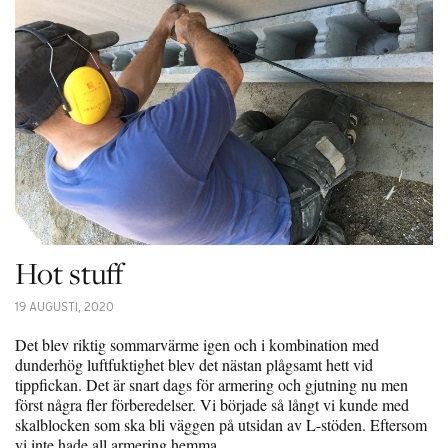
Hot stuff
19 AUGUSTI, 2020
Det blev riktig sommarvärme igen och i kombination med
dunderhög luftfuktighet blev det nästan plågsamt hett vid
tippfickan. Det är snart dags för armering och gjutning nu men
först några fler förberedelser. Vi började så långt vi kunde med
skalblocken som ska bli väggen på utsidan av L-stöden. Eftersom
vi inte hade all armering hemma…