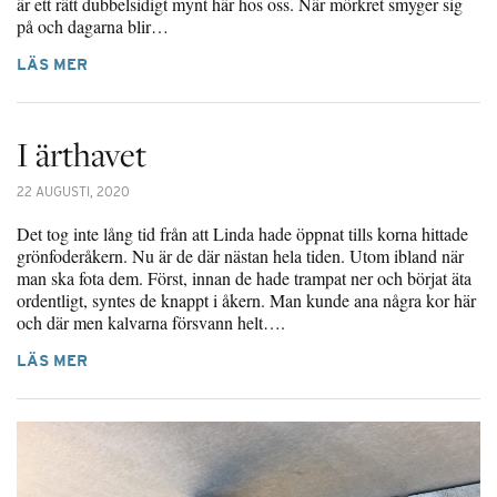
är ett rätt dubbelsidigt mynt här hos oss. När mörkret smyger sig
på och dagarna blir…
LÄS MER
I ärthavet
22 AUGUSTI, 2020
Det tog inte lång tid från att Linda hade öppnat tills korna hittade
grönfoderåkern. Nu är de där nästan hela tiden. Utom ibland när
man ska fota dem. Först, innan de hade trampat ner och börjat äta
ordentligt, syntes de knappt i åkern. Man kunde ana några kor här
och där men kalvarna försvann helt….
LÄS MER