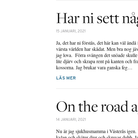
Har ni sett nå
15 JANUARI, 2021
Ja, det har ni förstås, det här kan väl ändå 
värsta världen har skådat. Men bra nog jävl
jag lova. Förra svängen det snöade skulle 
lite djärv och skrapa rent på kanten och f
kossorna. Jag brukar vara ganska feg…
LÄS MER
On the road a
14 JANUARI, 2021
Nu är jag sjukhusmamma i Västerås igen.
kylan och sköter djur och skruvar dubb. Ja