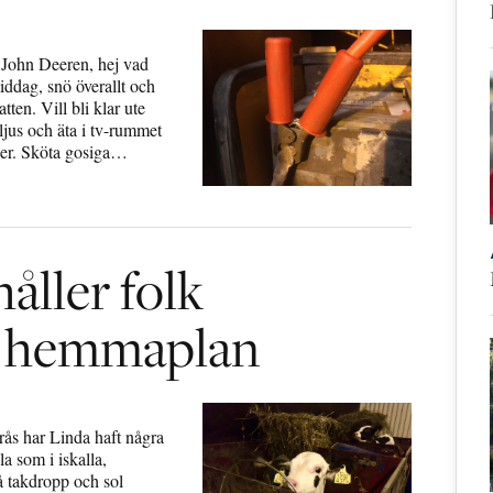
r John Deeren, hej vad
iddag, snö överallt och
ten. Vill bli klar ute
ljus och äta i tv-rummet
der. Sköta gosiga…
åller folk
på hemmaplan
erås har Linda haft några
a som i iskalla,
å takdropp och sol