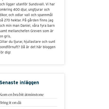
och ligger utanför Sundsvall. Vi har
omkring 400 djur, ungtjurar och
dikor, och odlar vall och spannmål
på 270 hektar. På gården finns jag
och min man Daniel, våra fyra barn
samt mellanchefen Greven som är
en gris.
Gillar du tjurar, hjullastare och sunt
bondförnuft? Då är det här bloggen
för dig!
Senaste inläggen
Kom en bra bit åtminstone
Bring it on då