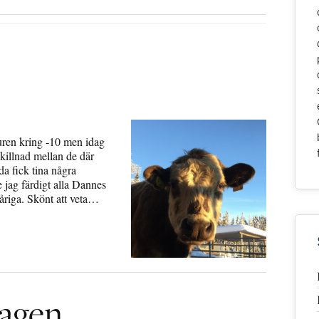
turen kring -10 men idag
skillnad mellan de där
da fick tina några
 jag färdigt alla Dannes
åriga. Skönt att veta…
agen