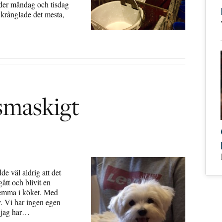
der måndag och tisdag
 krånglade det mesta,
 smaskigt
e väl aldrig att det
gått och blivit en
hemma i köket. Med
lv. Vi har ingen egen
m jag har…