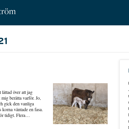
ström
21
lättad över att jag
mig berätta varför. Jo,
h gick den vanliga
os korna väntade en fasa.
ör tidigt. Flera…