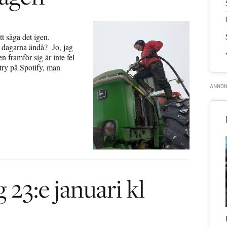
t säga det igen.
a dagarna ändå? Jo, jag
n framför sig är inte fel
try på Spotify, man
g 23:e januari kl