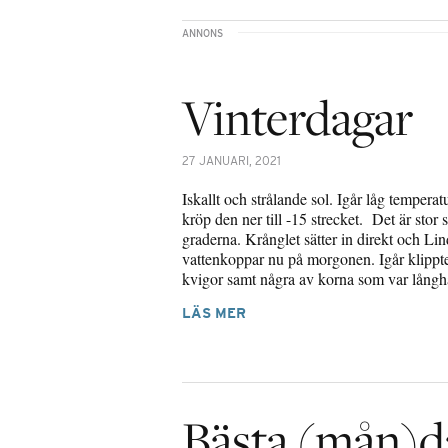
Vinterdagar
27 JANUARI, 2021
Iskallt och strålande sol. Igår låg tempera
kröp den ner till -15 strecket. Det är stor 
graderna. Krånglet sätter in direkt och Lin
vattenkoppar nu på morgonen. Igår klippte
kvigor samt några av korna som var långh
LÄS MER
Bästa (mån)d