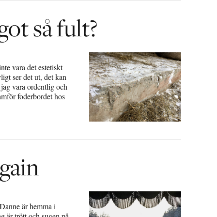
got så fult?
inte vara det estetiskt
igt ser det ut, det kan
jag vara ordentlig och
ramför foderbordet hos
gain
 Danne är hemma i
g är trött och sugen på