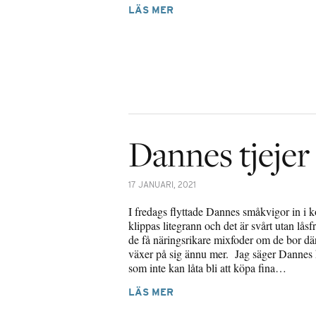
LÄS MER
Dannes tjejer 
17 JANUARI, 2021
I fredags flyttade Dannes småkvigor in i k
klippas litegrann och det är svårt utan lå
de få näringsrikare mixfoder om de bor där
växer på sig ännu mer. Jag säger Dannes k
som inte kan låta bli att köpa fina…
LÄS MER