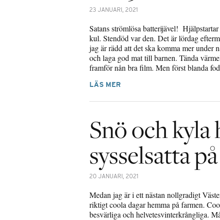
23 JANUARI, 2021
Satans strömlösa batterijävel! Hjälpstarta
kul. Stendöd var den. Det är lördag efterm
jag är rädd att det ska komma mer under nat
och laga god mat till barnen. Tända värme
framför nån bra film. Men först blanda fo
LÄS MER
Snö och kyla h
sysselsatta 
20 JANUARI, 2021
Medan jag är i ett nästan nollgradigt Väst
riktigt coola dagar hemma på farmen. Cool
besvärliga och helvetesvinterkrångliga. M