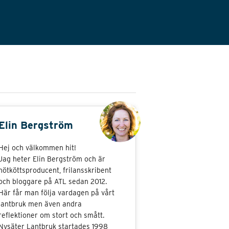
Elin Bergström
Hej och välkommen hit!
Jag heter Elin Bergström och är
nötköttsproducent, frilansskribent
och bloggare på ATL sedan 2012.
Här får man följa vardagen på vårt
lantbruk men även andra
reflektioner om stort och smått.
Nysäter Lantbruk startades 1998