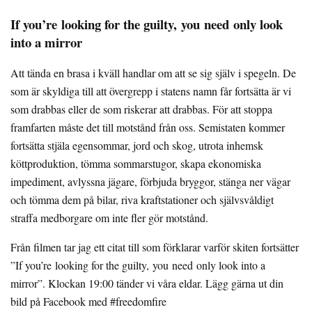
If you
’re
looking for the guilty
,
you
need
only look
into a mirror
Att tända en brasa i kväll handlar om att se sig själv i spegeln. De
som är skyldiga till att övergrepp i statens namn får fortsätta är vi
som drabbas eller de som riskerar att drabbas. För att stoppa
framfarten måste det till motstånd från oss. Semistaten kommer
fortsätta stjäla egensommar, jord och skog, utrota inhemsk
köttproduktion, tömma sommarstugor, skapa ekonomiska
impediment, avlyssna jägare, förbjuda bryggor, stänga ner vägar
och tömma dem på bilar, riva kraftstationer och självsvåldigt
straffa medborgare om inte fler gör motstånd.
Från filmen tar jag ett citat till som förklarar varför skiten fortsätter
”If you’re looking for the guilty, you need only look into a
mirror”. Klockan 19:00 tänder vi våra eldar. Lägg gärna ut din
bild på Facebook med #freedomfire