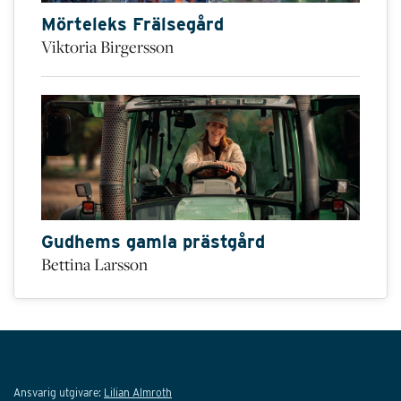
Mörteleks Frälsegård
Viktoria Birgersson
Gudhems gamla prästgård
Bettina Larsson
Ansvarig utgivare:
Lilian Almroth