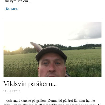
länsstyrelsen om…
LÄS MER
Vildsvin på åkern…
13 JULI, 2019
.. och snart kanske på grillen. Denna tid på året får man ha lite
extra koll på åkrarna så att inte vildsvinen svinar ner så att säga. Vi