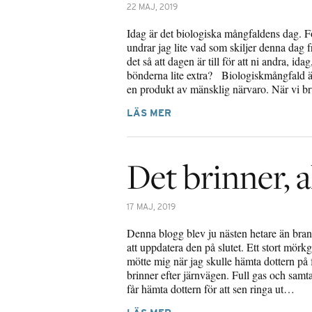
22 MAJ, 2019
Idag är det biologiska mångfaldens dag. 
undrar jag lite vad som skiljer denna dag 
det så att dagen är till för att ni andra, id
bönderna lite extra? Biologiskmångfald ä
en produkt av mänsklig närvaro. När vi 
LÄS MER
Det brinner, a
17 MAJ, 2019
Denna blogg blev ju nästen hetare än brand
att uppdatera den på slutet. Ett stort mör
mötte mig när jag skulle hämta dottern på fr
brinner efter järnvägen. Full gas och samt
får hämta dottern för att sen ringa ut…