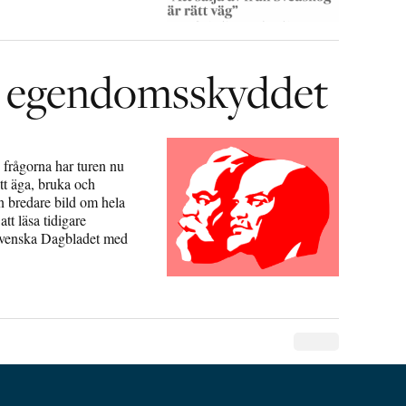
h egendomsskyddet
 frågorna har turen nu
tt äga, bruka och
n bredare bild om hela
tt läsa tidigare
 Svenska Dagbladet med