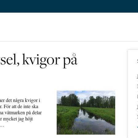
el, kvigor på
er det några kvigor i
 För att de inte ska
mma våtmarken på delar
ur mycket jag höjt
te…