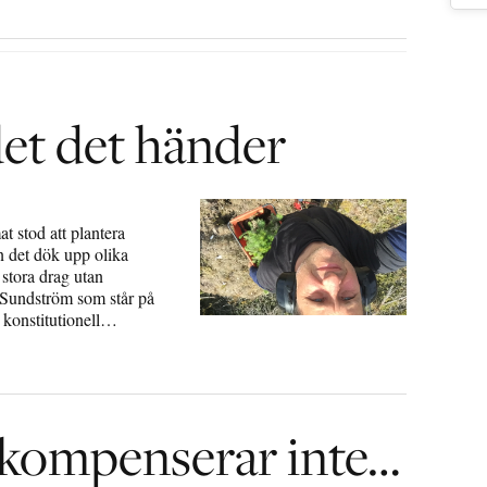
det det händer
t stod att plantera
 det dök upp olika
 stora drag utan
Sundström som står på
m konstitutionell…
atkompenserar inte…