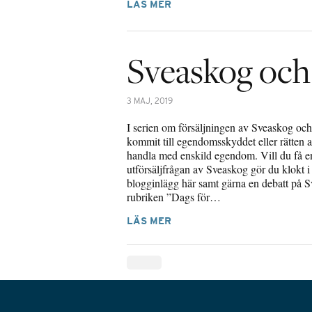
LÄS MER
Sveaskog oc
3 MAJ, 2019
I serien om försäljningen av Sveaskog och
kommit till egendomsskyddet eller rätten a
handla med enskild egendom. Vill du få e
utförsäljfrågan av Sveaskog gör du klokt i a
blogginlägg här samt gärna en debatt på
rubriken ”Dags för…
LÄS MER