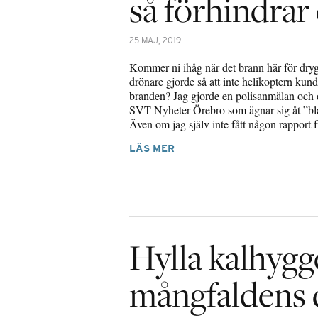
så förhindrar
25 MAJ, 2019
Kommer ni ihåg när det brann här för dryg
drönare gjorde så att inte helikoptern kunde
branden? Jag gjorde en polisanmälan och d
SVT Nyheter Örebro som ägnar sig åt ”bl
Även om jag själv inte fått någon rapport
LÄS MER
Hylla kalhygg
mångfaldens 