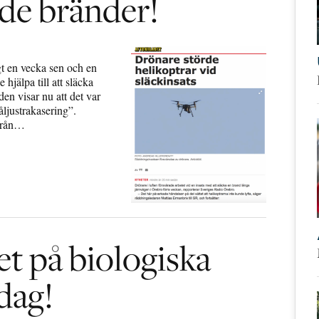
 de bränder!
t en vecka sen och en
 hjälpa till att släcka
en visar nu att det var
åljustrakasering”.
 från…
et på biologiska
dag!