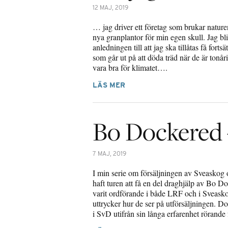
12 MAJ, 2019
… jag driver ett företag som brukar naturen
nya granplantor för min egen skull. Jag blir
anledningen till att jag ska tillåtas få forts
som går ut på att döda träd när de är tonårin
vara bra för klimatet….
LÄS MER
Bo Dockered –
7 MAJ, 2019
I min serie om försäljningen av Sveaskog 
haft turen att få en del draghjälp av Bo D
varit ordförande i både LRF och i Sveaskog.
uttrycker hur de ser på utförsäljningen. D
i SvD utifrån sin långa erfarenhet rörand