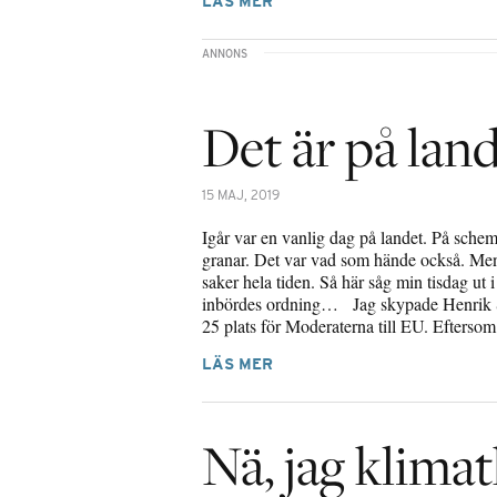
LÄS MER
Det är på lan
15 MAJ, 2019
Igår var en vanlig dag på landet. På schema
granar. Det var vad som hände också. Men
saker hela tiden. Så här såg min tisdag ut i
inbördes ordning… Jag skypade Henrik 
25 plats för Moderaterna till EU. Efterso
LÄS MER
Nä, jag klim