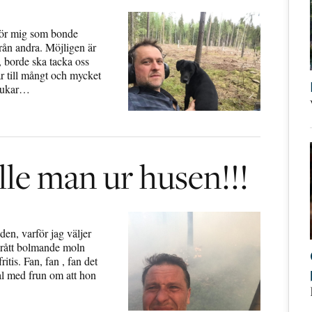
För mig som bonde
från andra. Möjligen är
ag, borde ska tacka oss
r till mångt och mycket
brukar…
lle man ur husen!!!
en, varför jag väljer
kgrått bolmande moln
itis. Fan, fan , fan det
al med frun om att hon