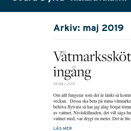
Arkiv: maj 2019
Våtmarkssköts
ingång
28 MAJ, 2019
Om allt fungerar som det är tänkt så komm
veckan. Dessa ska beta på mina våtmarker.
behöva flytväst så har jag idag börjat tö
av vattnet. Nivåskillnaden, det vill säga h
vattnet med, var drygt en meter. Det är li
LÄS MER