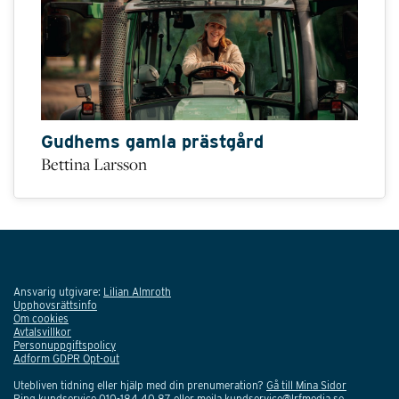
Gudhems gamla prästgård
Bettina Larsson
Ansvarig utgivare:
Lilian Almroth
Upphovsrättsinfo
Om cookies
Avtalsvillkor
Personuppgiftspolicy
Adform GDPR Opt-out
Utebliven tidning eller hjälp med din prenumeration?
Gå till Mina Sidor
Ring kundservice 010-184 40 87 eller mejla
kundservice@lrfmedia.se