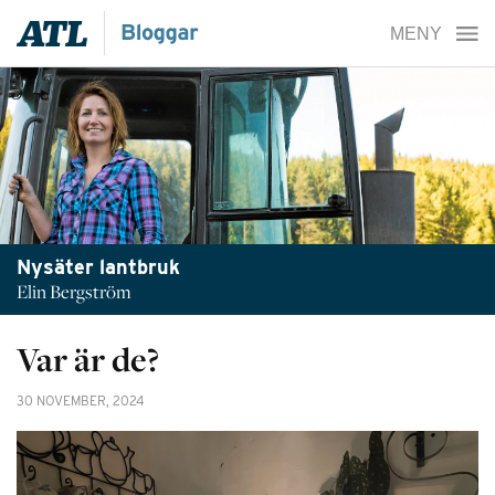
Nysäter lantbruk
Elin Bergström
Var är de?
30 NOVEMBER, 2024