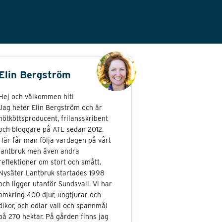
Elin Bergström
Hej och välkommen hit!
Jag heter Elin Bergström och är
nötköttsproducent, frilansskribent
och bloggare på ATL sedan 2012.
Här får man följa vardagen på vårt
lantbruk men även andra
reflektioner om stort och smått.
Nysäter Lantbruk startades 1998
och ligger utanför Sundsvall. Vi har
omkring 400 djur, ungtjurar och
dikor, och odlar vall och spannmål
på 270 hektar. På gården finns jag