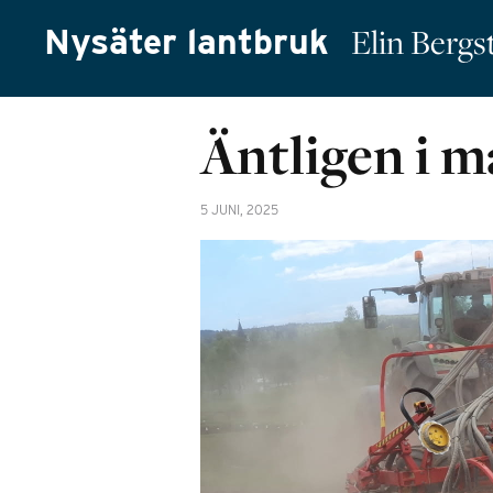
Nysäter lantbruk
Elin Berg
Äntligen i m
5 JUNI, 2025