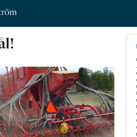
ström
ål!