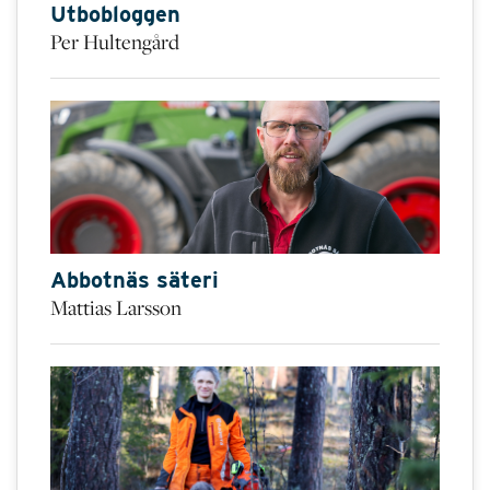
Utbobloggen
Per Hultengård
Abbotnäs säteri
Mattias Larsson