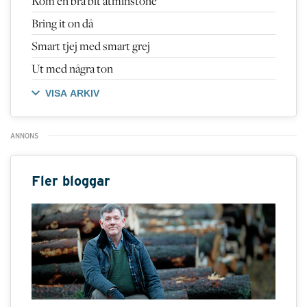
Kom en bra bit åtminstone
Bring it on då
Smart tjej med smart grej
Ut med några ton
VISA ARKIV
Fler bloggar