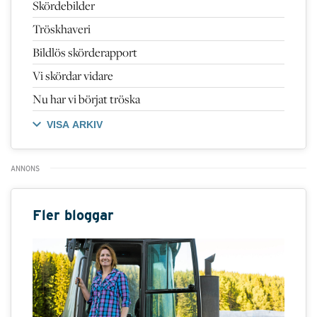
Skördebilder
Tröskhaveri
Bildlös skörderapport
Vi skördar vidare
Nu har vi börjat tröska
VISA ARKIV
Fler bloggar