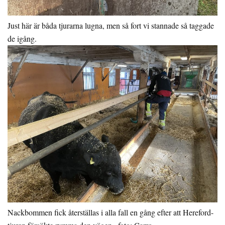
Just här är båda tjurarna lugna, men så fort vi stannade så taggade
de igång.
Nackbommen fick återställas i alla fall en gång efter att Hereford-