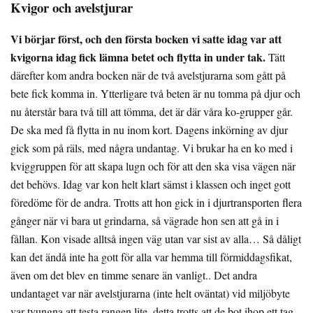
Kvigor och avelstjurar
Vi börjar först, och den första bocken vi satte idag var att
kvigorna idag fick lämna betet och flytta in under tak.
Tätt
därefter kom andra bocken när de två avelstjurarna som gått på
bete fick komma in. Ytterligare två beten är nu tomma på djur och
nu återstår bara två till att tömma, det är där våra ko-grupper går.
De ska med få flytta in nu inom kort. Dagens inkörning av djur
gick som på räls, med några undantag. Vi brukar ha en ko med i
kviggruppen för att skapa lugn och för att den ska visa vägen när
det behövs. Idag var kon helt klart sämst i klassen och inget gott
föredöme för de andra. Trotts att hon gick in i djurtransporten flera
gånger när vi bara ut grindarna, så vägrade hon sen att gå in i
fållan. Kon visade alltså ingen väg utan var sist av alla… Så dåligt
kan det ändå inte ha gott för alla var hemma till förmiddagsfikat,
även om det blev en timme senare än vanligt.. Det andra
undantaget var när avelstjurarna (inte helt oväntat) vid miljöbyte
var tvungna att testa rangen lite, detta trotts att de bot ihop ett tag