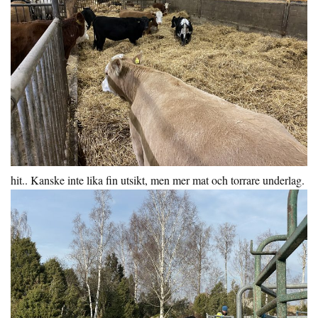
hit.. Kanske inte lika fin utsikt, men mer mat och torrare underlag.