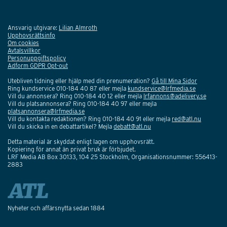
Ansvarig utgivare:
Lilian Almroth
Upphovsrättsinfo
Om cookies
Avtalsvillkor
Personuppgiftspolicy
Adform GDPR Opt-out
Utebliven tidning eller hjälp med din prenumeration?
Gå till Mina Sidor
Ring kundservice 010-184 40 87 eller mejla
kundservice@lrfmedia.se
Vill du annonsera? Ring 010-184 40 12 eller mejla
lrfannons@adelivery.se
Vill du platsannonsera? Ring 010-184 40 97 eller mejla
platsannonsera@lrfmedia.se
Vill du kontakta redaktionen? Ring 010-184 40 91 eller mejla
red@atl.nu
Vill du skicka in en debattartikel? Mejla
debatt@atl.nu
Detta material är skyddat enligt lagen om upphovsrätt.
Kopiering för annat än privat bruk är förbjudet.
LRF Media AB Box 30133, 104 25 Stockholm, Organisationsnummer: 556413-
2883
Nyheter och affärsnytta sedan 1884