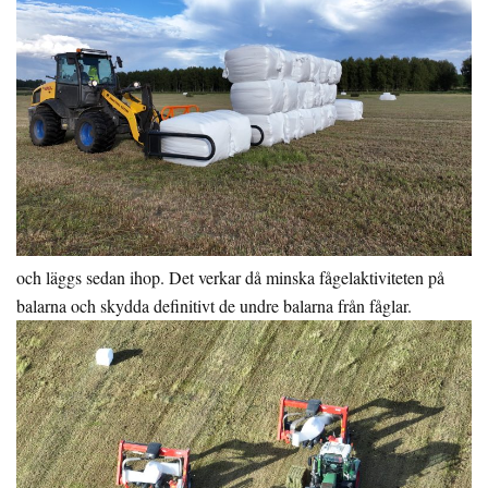
och läggs sedan ihop. Det verkar då minska fågelaktiviteten på
balarna och skydda definitivt de undre balarna från fåglar.