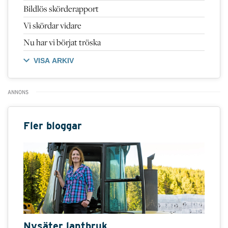
Bildlös skörderapport
Vi skördar vidare
Nu har vi börjat tröska
VISA ARKIV
Fler bloggar
Nysäter lantbruk