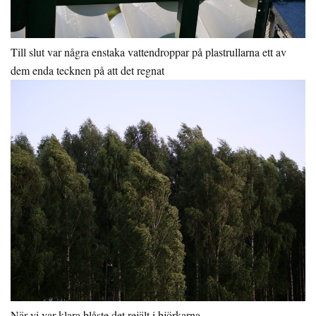
Till slut var några enstaka vattendroppar på plastrullarna ett av
dem enda tecknen på att det regnat
När vi var klara blåste det rejält i björkarna.