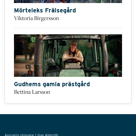
Mörteleks Frälsegård
Viktoria Birgersson
Gudhems gamla prästgård
Bettina Larsson
Ansvarig utgivare:
Lilian Almroth