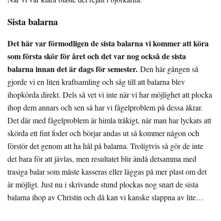
Sista balarna
Det här var förmodligen de sista balarna vi kommer att köra
som första skör för året och det var nog också de sista
balarna innan det är dags för semester.
Den här gången så
gjorde vi en liten kraftsamling och såg till att balarna blev
ihopkörda direkt. Dels så vet vi inte när vi har möjlighet att plocka
ihop dem annars och sen så har vi fågelproblem på dessa åkrar.
Det där med fågelproblem är himla tråkigt, när man har lyckats att
skörda ett fint foder och börjar andas ut så kommer någon och
förstör det genom att ha hål på balarna. Troligtvis så gör de inte
det bara för att jävlas, men resultatet blir ändå detsamma med
trasiga balar som måste kasseras eller läggas på mer plast om det
är möjligt. Just nu i skrivande stund plockas nog snart de sista
balarna ihop av Christin och då kan vi kanske slappna av lite…