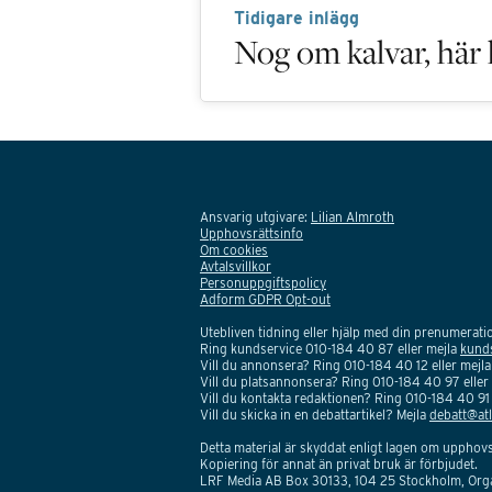
Tidigare inlägg
Nog om kalvar, här
Ansvarig utgivare:
Lilian Almroth
Upphovsrättsinfo
Om cookies
Avtalsvillkor
Personuppgiftspolicy
Adform GDPR Opt-out
Utebliven tidning eller hjälp med din prenumerat
Ring kundservice 010-184 40 87 eller mejla
kund
Vill du annonsera? Ring 010-184 40 12 eller mejl
Vill du platsannonsera? Ring 010-184 40 97 eller
Vill du kontakta redaktionen? Ring 010-184 40 91 
Vill du skicka in en debattartikel? Mejla
debatt@atl
Detta material är skyddat enligt lagen om upphovs
Kopiering för annat än privat bruk är förbjudet.
LRF Media AB Box 30133, 104 25 Stockholm, Or