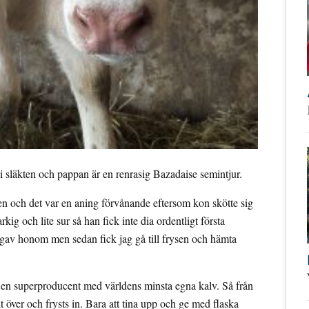
läkten och pappan är en renrasig Bazadaise semintjur.
en och det var en aning förvånande eftersom kon skötte sig
kig och lite sur så han fick inte dia ordentligt första
gav honom men sedan fick jag gå till frysen och hämta
r en superproducent med världens minsta egna kalv. Så från
 över och frysts in. Bara att tina upp och ge med flaska