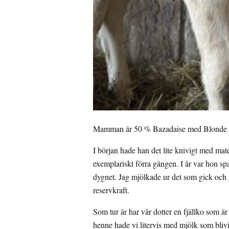
Mamman är 50 % Bazadaise med Blonde i s
I början hade han det lite knivigt med mat
exemplariskt förra gången. I år var hon spar
dygnet. Jag mjölkade ur det som gick och 
reservkraft.
Som tur är har vår dotter en fjällko som ä
henne hade vi litervis med mjölk som blivit