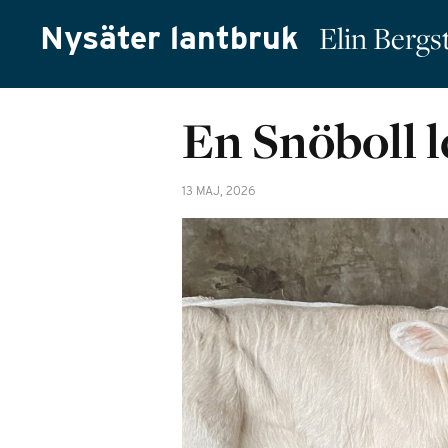
Nysäter lantbruk
Elin Berg
En Snöboll 
13 MAJ, 2026