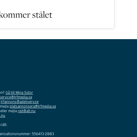
 kommer stålet
ion?
Gå till Mina Sidor
service@lrfmedia.se
a
lrfannons@adelivery.se
 mejla
platsannonsera@lrfmedia.se
eller mejla
red@atl.nu
.nu
rätt.
ganisationsnummer: 556413-2883