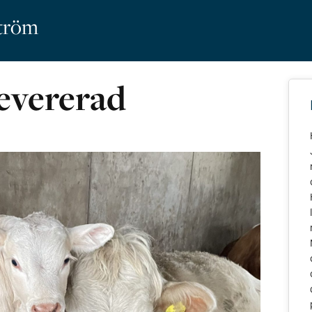
ström
levererad