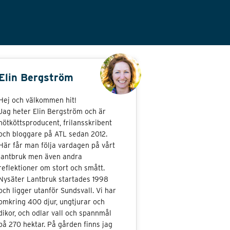
Elin Bergström
Hej och välkommen hit!
Jag heter Elin Bergström och är
nötköttsproducent, frilansskribent
och bloggare på ATL sedan 2012.
Här får man följa vardagen på vårt
lantbruk men även andra
reflektioner om stort och smått.
Nysäter Lantbruk startades 1998
och ligger utanför Sundsvall. Vi har
omkring 400 djur, ungtjurar och
dikor, och odlar vall och spannmål
på 270 hektar. På gården finns jag