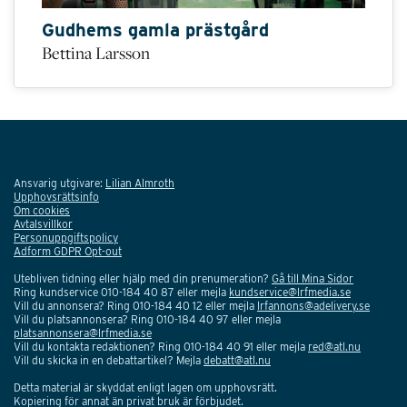
Gudhems gamla prästgård
Bettina Larsson
Ansvarig utgivare:
Lilian Almroth
Upphovsrättsinfo
Om cookies
Avtalsvillkor
Personuppgiftspolicy
Adform GDPR Opt-out
Utebliven tidning eller hjälp med din prenumeration?
Gå till Mina Sidor
Ring kundservice 010-184 40 87 eller mejla
kundservice@lrfmedia.se
Vill du annonsera? Ring 010-184 40 12 eller mejla
lrfannons@adelivery.se
Vill du platsannonsera? Ring 010-184 40 97 eller mejla
platsannonsera@lrfmedia.se
Vill du kontakta redaktionen? Ring 010-184 40 91 eller mejla
red@atl.nu
Vill du skicka in en debattartikel? Mejla
debatt@atl.nu
Detta material är skyddat enligt lagen om upphovsrätt.
Kopiering för annat än privat bruk är förbjudet.