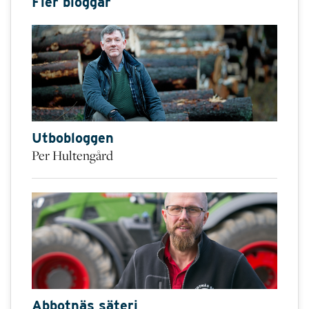
Fler bloggar
Utbobloggen
Per Hultengård
Abbotnäs säteri