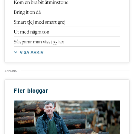
Kom en bra bit åtminstone
Bring it on då
Smart tjej med smart grej
Ut med några ton
Så sparar man visst 35 lax
VISA ARKIV
Fler bloggar