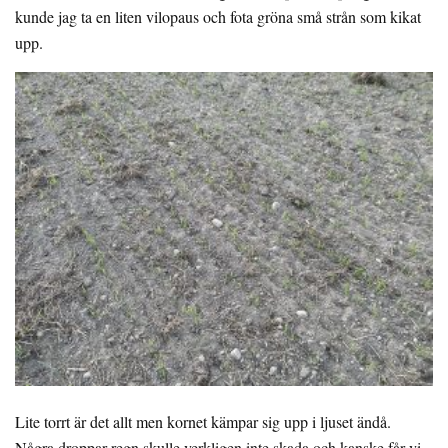
kunde jag ta en liten vilopaus och fota gröna små strån som kikat
upp.
Lite torrt är det allt men kornet kämpar sig upp i ljuset ändå.
Några droppar regn skulle verkligen inte skada och kanske får vi