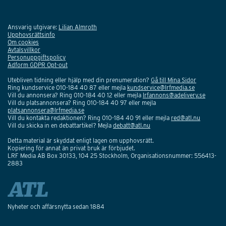
Ansvarig utgivare:
Lilian Almroth
Upphovsrättsinfo
Om cookies
Avtalsvillkor
Personuppgiftspolicy
Adform GDPR Opt-out
Utebliven tidning eller hjälp med din prenumeration?
Gå till Mina Sidor
Ring kundservice 010-184 40 87 eller mejla
kundservice@lrfmedia.se
Vill du annonsera? Ring 010-184 40 12 eller mejla
lrfannons@adelivery.se
Vill du platsannonsera? Ring 010-184 40 97 eller mejla
platsannonsera@lrfmedia.se
Vill du kontakta redaktionen? Ring 010-184 40 91 eller mejla
red@atl.nu
Vill du skicka in en debattartikel? Mejla
debatt@atl.nu
Detta material är skyddat enligt lagen om upphovsrätt.
Kopiering för annat än privat bruk är förbjudet.
LRF Media AB Box 30133, 104 25 Stockholm, Organisationsnummer: 556413-
2883
Nyheter och affärsnytta sedan 1884