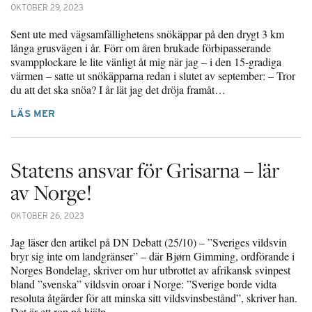
OKTOBER 29, 2023
Sent ute med vägsamfällighetens snökäppar på den drygt 3 km
långa grusvägen i år. Förr om åren brukade förbipasserande
svampplockare le lite vänligt åt mig när jag – i den 15-gradiga
värmen – satte ut snökäpparna redan i slutet av september: – Tror
du att det ska snöa? I år lät jag det dröja framåt…
LÄS MER
Statens ansvar för Grisarna – lär
av Norge!
OKTOBER 26, 2023
Jag läser den artikel på DN Debatt (25/10) – ”Sveriges vildsvin
bryr sig inte om landgränser” – där Bjørn Gimming, ordförande i
Norges Bondelag, skriver om hur utbrottet av afrikansk svinpest
bland ”svenska” vildsvin oroar i Norge: ”Sverige borde vidta
resoluta åtgärder för att minska sitt vildsvinsbestånd”, skriver han.
Det är ett rop på hjälp…