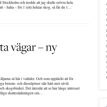
ll Stockholm och trodde att jag skulle erövra hela
tt – haha – för 1 (ett) hektar skog, så får du 1…
a vägar – ny
jarna så här i valtider. Och som upptäckt att för
a bensin- och dieselpriser slår hårt mot såväl
h skogsbruket. Det återstår att se hur länge intresset
fälliga skattesänkningen om…