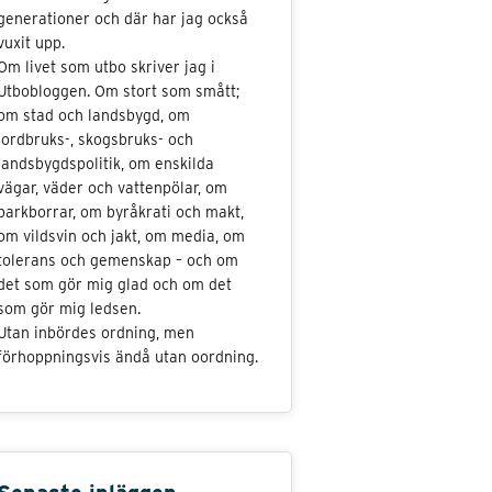
generationer och där har jag också
vuxit upp.
Om livet som utbo skriver jag i
Utbobloggen. Om stort som smått;
om stad och landsbygd, om
jordbruks-, skogsbruks- och
landsbygdspolitik, om enskilda
vägar, väder och vattenpölar, om
barkborrar, om byråkrati och makt,
om vildsvin och jakt, om media, om
tolerans och gemenskap – och om
det som gör mig glad och om det
som gör mig ledsen.
Utan inbördes ordning, men
förhoppningsvis ändå utan oordning.