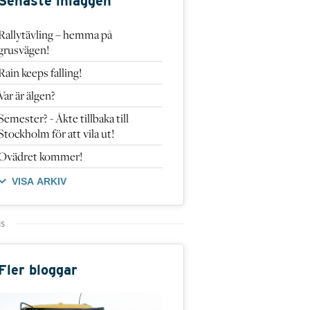
Senaste inläggen
Rallytävling – hemma på
grusvägen!
Rain keeps falling!
Var är älgen?
Semester? - Åkte tillbaka till
Stockholm för att vila ut!
Ovädret kommer!
VISA ARKIV
Fler bloggar