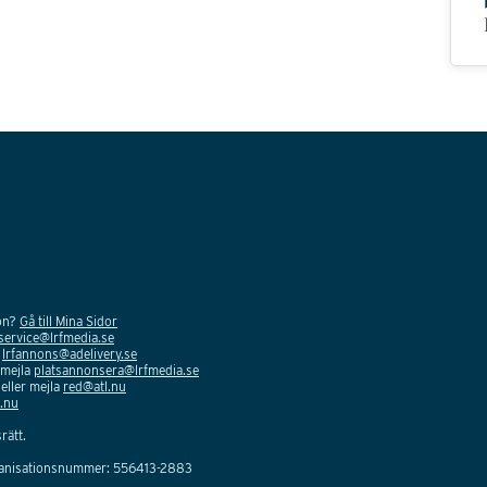
ion?
Gå till Mina Sidor
service@lrfmedia.se
a
lrfannons@adelivery.se
 mejla
platsannonsera@lrfmedia.se
eller mejla
red@atl.nu
.nu
rätt.
ganisationsnummer: 556413-2883