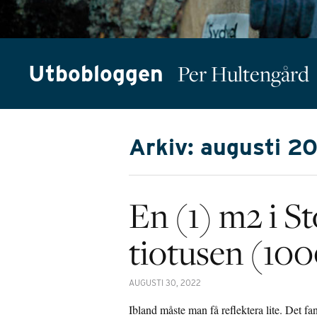
Utbobloggen
Per Hultengård
Arkiv: augusti 2
En (1) m2 i S
tiotusen (10
AUGUSTI 30, 2022
Ibland måste man få reflektera lite. Det fa