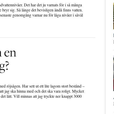
vattennivåer. Det har det ju varnats för i så många
re bryr sig. Så länge det bevisligen ändå finns vatten.
naste genomgång varnar nu för låga nivåer i såväl
m en
g?
 röjsågen. Har sett ut ett lite lagom stort bestånd –
 att jag ska hinna med och det ska vara roligt. Mycket
det lätt. Vill minnas att jag tryckte ner knappt 3000