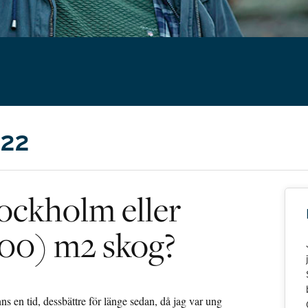
022
tockholm eller
000) m2 skog?
nns en tid, dessbättre för länge sedan, då jag var ung