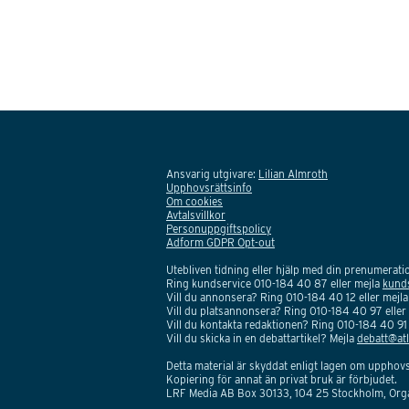
Ansvarig utgivare:
Lilian Almroth
Upphovsrättsinfo
Om cookies
Avtalsvillkor
Personuppgiftspolicy
Adform GDPR Opt-out
Utebliven tidning eller hjälp med din prenumerat
Ring kundservice 010-184 40 87 eller mejla
kund
Vill du annonsera? Ring 010-184 40 12 eller mejl
Vill du platsannonsera? Ring 010-184 40 97 eller
Vill du kontakta redaktionen? Ring 010-184 40 91 
Vill du skicka in en debattartikel? Mejla
debatt@atl
Detta material är skyddat enligt lagen om upphovs
Kopiering för annat än privat bruk är förbjudet.
LRF Media AB Box 30133, 104 25 Stockholm, Or