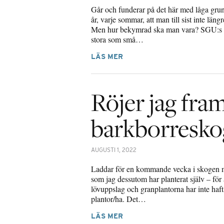
Går och funderar på det här med låga grund
år, varje sommar, att man till sist inte läng
Men hur bekymrad ska man vara? SGU:s se
stora som små…
LÄS MER
Röjer jag fra
barkborresko
AUGUSTI 1, 2022
Laddar för en kommande vecka i skogen med
som jag dessutom har planterat själv – för
lövuppslag och granplantorna har inte haft 
plantor/ha. Det…
LÄS MER