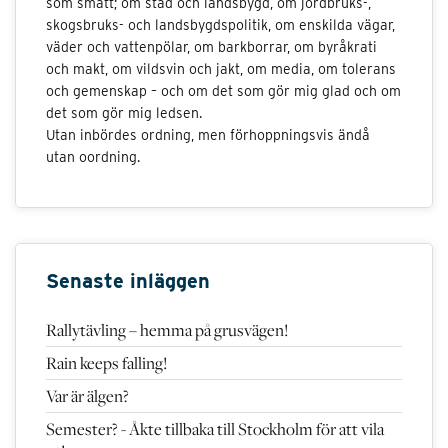
som smått; om stad och landsbygd, om jordbruks-,
skogsbruks- och landsbygdspolitik, om enskilda vägar,
väder och vattenpölar, om barkborrar, om byråkrati
och makt, om vildsvin och jakt, om media, om tolerans
och gemenskap – och om det som gör mig glad och om
det som gör mig ledsen.
Utan inbördes ordning, men förhoppningsvis ändå
utan oordning.
Senaste inläggen
Rallytävling – hemma på grusvägen!
Rain keeps falling!
Var är älgen?
Semester? - Åkte tillbaka till Stockholm för att vila