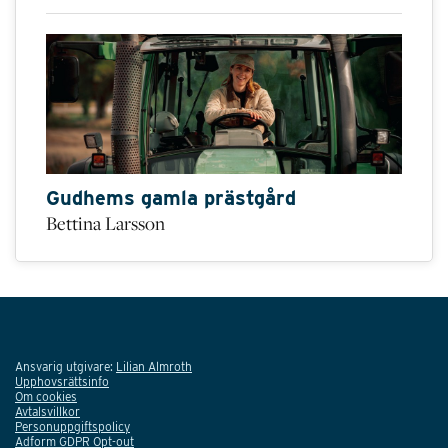
Gudhems gamla prästgård
Bettina Larsson
Ansvarig utgivare:
Lilian Almroth
Upphovsrättsinfo
Om cookies
Avtalsvillkor
Personuppgiftspolicy
Adform GDPR Opt-out