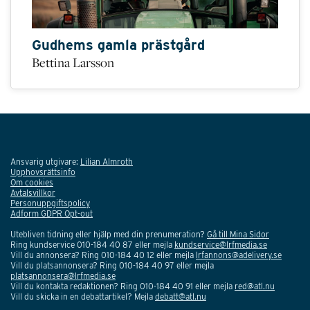
Gudhems gamla prästgård
Bettina Larsson
Ansvarig utgivare:
Lilian Almroth
Upphovsrättsinfo
Om cookies
Avtalsvillkor
Personuppgiftspolicy
Adform GDPR Opt-out
Utebliven tidning eller hjälp med din prenumeration?
Gå till Mina Sidor
Ring kundservice 010-184 40 87 eller mejla
kundservice@lrfmedia.se
Vill du annonsera? Ring 010-184 40 12 eller mejla
lrfannons@adelivery.se
Vill du platsannonsera? Ring 010-184 40 97 eller mejla
platsannonsera@lrfmedia.se
Vill du kontakta redaktionen? Ring 010-184 40 91 eller mejla
red@atl.nu
Vill du skicka in en debattartikel? Mejla
debatt@atl.nu