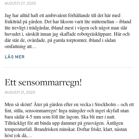
AUGUSTI 27, 2020
Jag har alltid haft ett ambivalent förhållande till det här med
fruktträd på gården. Det har liksom varit lite mittemellan – ibland
lite trevligt i trädgårdar, ibland mest i vägen och något man slår
huvudet i, särskilt innan jag skaffade robotgräsklippare. Här och
där står de, ovårdade, på gamla torptomter, ibland i sådan
omfattning att…
LÄS MER
Ett sensommarregn!
AUGUSTI 21, 2020
Men så skönt! Åter på gården efter en vecka i Stockholm – och ett
fint, stilla, sensommarregn! Inga mängder och inget skyfall utan
bara sådär 4-5 mm som föll lite lagom. Ska bli mer i natt.
Tillräckligt för att binda upp dammet på grusvägen. Äntligen
temperaturfall. Brandrisken minskar. Doftar friskt, klart, nästan
höst (ok då,…