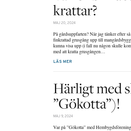
krattar?
MAJ 20, 2024
På gårdsuppfarten? När jag tänker efter s
finkrattad grusgång upp till mangårdsbygg
kunna visa upp (i fall nu någon skulle kom
med att kratta grusgången…
LÄS MER
Härligt med s
”Gökotta”)!
MAJ 9, 2024
Var på ”Gökotta” med Hembygdsföreninge