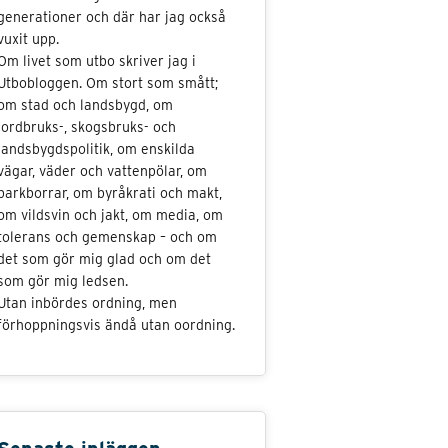
generationer och där har jag också
vuxit upp.
Om livet som utbo skriver jag i
Utbobloggen. Om stort som smått;
om stad och landsbygd, om
jordbruks-, skogsbruks- och
landsbygdspolitik, om enskilda
vägar, väder och vattenpölar, om
barkborrar, om byråkrati och makt,
om vildsvin och jakt, om media, om
tolerans och gemenskap – och om
det som gör mig glad och om det
som gör mig ledsen.
Utan inbördes ordning, men
förhoppningsvis ändå utan oordning.