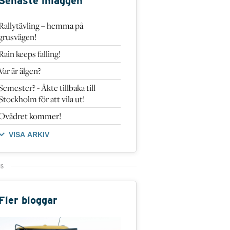
Senaste inläggen
Rallytävling – hemma på
grusvägen!
Rain keeps falling!
Var är älgen?
Semester? - Åkte tillbaka till
Stockholm för att vila ut!
Ovädret kommer!
VISA ARKIV
Fler bloggar