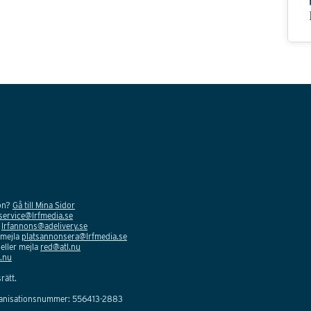
ion?
Gå till Mina Sidor
service@lrfmedia.se
a
lrfannons@adelivery.se
 mejla
platsannonsera@lrfmedia.se
eller mejla
red@atl.nu
.nu
rätt.
ganisationsnummer: 556413-2883