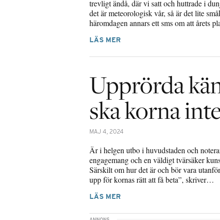
trevligt ändå, där vi satt och huttrade i 
det är meteorologisk vår, så är det lite sm
häromdagen annars ett sms om att årets p
LÄS MER
Upprörda kän
ska korna inte
MAJ 4, 2024
Är i helgen utbo i huvudstaden och notera
engagemang och en väldigt tvärsäker kunsk
Särskilt om hur det är och bör vara utanf
upp för kornas rätt att få beta”, skriver…
LÄS MER