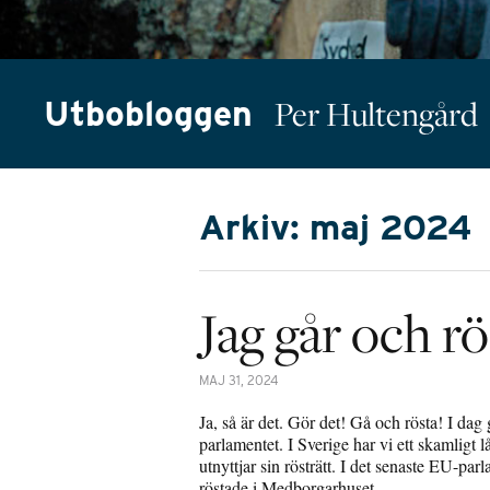
Utbobloggen
Per Hultengård
Arkiv: maj 2024
Jag går och rö
MAJ 31, 2024
Ja, så är det. Gör det! Gå och rösta! I dag 
parlamentet. I Sverige har vi ett skamligt
utnyttjar sin rösträtt. I det senaste EU-pa
röstade i Medborgarhuset…