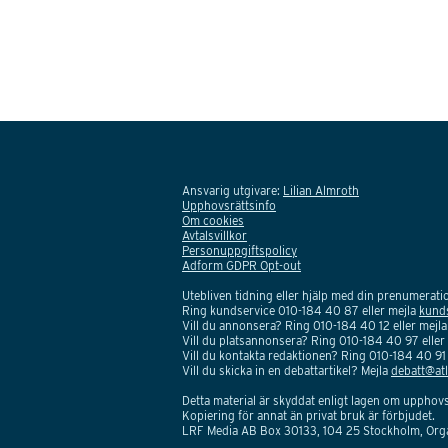
Ansvarig utgivare:
Lilian Almroth
Upphovsrättsinfo
Om cookies
Avtalsvillkor
Personuppgiftspolicy
Adform GDPR Opt-out
Utebliven tidning eller hjälp med din prenumerat
Ring kundservice 010-184 40 87 eller mejla
kund
Vill du annonsera? Ring 010-184 40 12 eller mejl
Vill du platsannonsera? Ring 010-184 40 97 eller
Vill du kontakta redaktionen? Ring 010-184 40 91 
Vill du skicka in en debattartikel? Mejla
debatt@atl
Detta material är skyddat enligt lagen om upphovs
Kopiering för annat än privat bruk är förbjudet.
LRF Media AB Box 30133, 104 25 Stockholm, Or