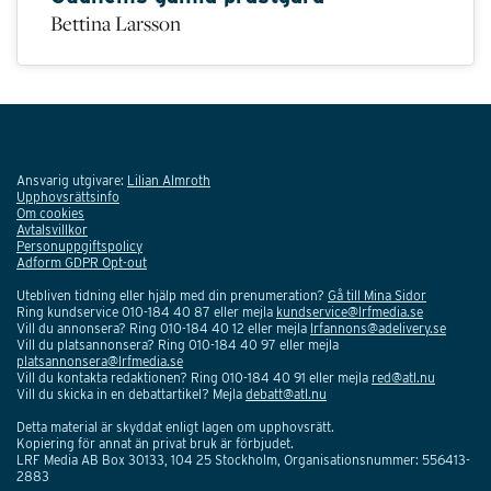
Bettina Larsson
Ansvarig utgivare:
Lilian Almroth
Upphovsrättsinfo
Om cookies
Avtalsvillkor
Personuppgiftspolicy
Adform GDPR Opt-out
Utebliven tidning eller hjälp med din prenumeration?
Gå till Mina Sidor
Ring kundservice 010-184 40 87 eller mejla
kundservice@lrfmedia.se
Vill du annonsera? Ring 010-184 40 12 eller mejla
lrfannons@adelivery.se
Vill du platsannonsera? Ring 010-184 40 97 eller mejla
platsannonsera@lrfmedia.se
Vill du kontakta redaktionen? Ring 010-184 40 91 eller mejla
red@atl.nu
Vill du skicka in en debattartikel? Mejla
debatt@atl.nu
Detta material är skyddat enligt lagen om upphovsrätt.
Kopiering för annat än privat bruk är förbjudet.
LRF Media AB Box 30133, 104 25 Stockholm, Organisationsnummer: 556413-
2883