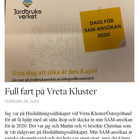
Full fart på Vreta Kluster
FEBRUARI 28, 2020
Jag var på Hushållningssällskapet vid Vreta Kluster/Östergötland
för att få hjälp med att sätta ihop och skicka in min SAM-ansökan
för år 2020. Det var jag och Martin och vi besökte Christian som
är vår rådgivare på Hushållningssällskapet. Min SAM-ansökan är
ganska okomplicerad och det hela var snart gjort, men det känns