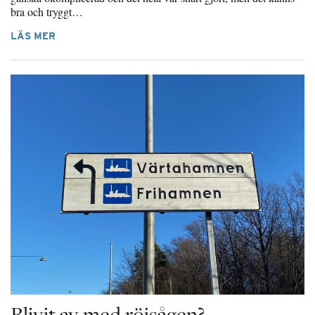
bra och tryggt…
LÄS MER
Blivit av med röjsågen?