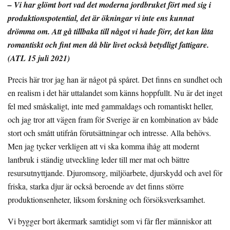
– Vi har glömt bort vad det moderna jordbruket fört med sig i
produktionspotential, det är ökningar vi inte ens kunnat
drömma om. Att gå tillbaka till något vi hade förr, det kan låta
romantiskt och fint men då blir livet också betydligt fattigare.
(ATL 15 juli 2021)
Precis här tror jag han är något på spåret. Det finns en sundhet och
en realism i det här uttalandet som känns hoppfullt. Nu är det inget
fel med småskaligt, inte med gammaldags och romantiskt heller,
och jag tror att vägen fram för Sverige är en kombination av både
stort och smått utifrån förutsättningar och intresse. Alla behövs.
Men jag tycker verkligen att vi ska komma ihåg att modernt
lantbruk i ständig utveckling leder till mer mat och bättre
resursutnyttjande. Djuromsorg, miljöarbete, djurskydd och avel för
friska, starka djur är också beroende av det finns större
produktionsenheter, liksom forskning och försöksverksamhet.
Vi bygger bort åkermark samtidigt som vi får fler människor att