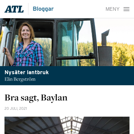
Nysäter lantbruk
Elin Bergström
Bra sagt, Baylan
20 JULI, 2021