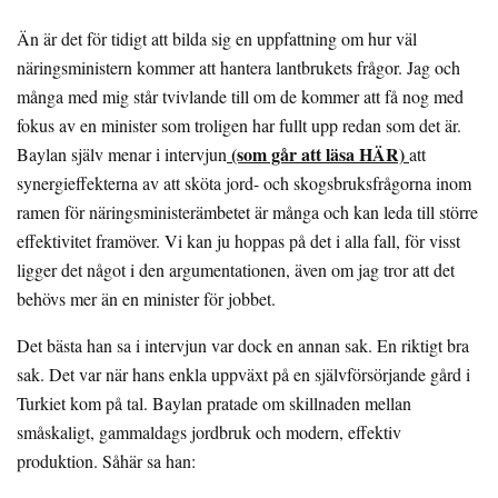
Än är det för tidigt att bilda sig en uppfattning om hur väl
näringsministern kommer att hantera lantbrukets frågor. Jag och
många med mig står tvivlande till om de kommer att få nog med
fokus av en minister som troligen har fullt upp redan som det är.
(som går att läsa HÄR)
Baylan själv menar i intervjun
att
synergieffekterna av att sköta jord- och skogsbruksfrågorna inom
ramen för näringsministerämbetet är många och kan leda till större
effektivitet framöver. Vi kan ju hoppas på det i alla fall, för visst
ligger det något i den argumentationen, även om jag tror att det
behövs mer än en minister för jobbet.
Det bästa han sa i intervjun var dock en annan sak. En riktigt bra
sak. Det var när hans enkla uppväxt på en självförsörjande gård i
Turkiet kom på tal. Baylan pratade om skillnaden mellan
småskaligt, gammaldags jordbruk och modern, effektiv
produktion. Såhär sa han: