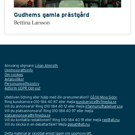
Gudhems gamla prästgård
Bettina Larsson
Ansvarig utgivare:
Lilian Almroth
Upphovsrättsinfo
Om cookies
Avtalsvillkor
Personuppgiftspolicy
Adform GDPR Opt-out
Utebliven tidning eller hjälp med din prenumeration?
Gå till Mina Sidor
Ring kundservice 010-184 40 87 eller mejla
kundservice@lrfmedia.se
Vill du annonsera? Ring 010-184 40 12 eller mejla
lrfannons@adelivery.se
Vill du platsannonsera? Ring 010-184 40 97 eller mejla
platsannonsera@lrfmedia.se
Vill du kontakta redaktionen? Ring 010-184 40 91 eller mejla
red@atl.nu
Vill du skicka in en debattartikel? Mejla
debatt@atl.nu
Detta material är skyddat enligt lagen om upphovsrätt.