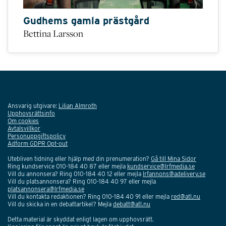
Gudhems gamla prästgård
Bettina Larsson
Ansvarig utgivare:
Lilian Almroth
Upphovsrättsinfo
Om cookies
Avtalsvillkor
Personuppgiftspolicy
Adform GDPR Opt-out
Utebliven tidning eller hjälp med din prenumeration?
Gå till Mina Sidor
Ring kundservice 010-184 40 87 eller mejla
kundservice@lrfmedia.se
Vill du annonsera? Ring 010-184 40 12 eller mejla
lrfannons@adelivery.se
Vill du platsannonsera? Ring 010-184 40 97 eller mejla
platsannonsera@lrfmedia.se
Vill du kontakta redaktionen? Ring 010-184 40 91 eller mejla
red@atl.nu
Vill du skicka in en debattartikel? Mejla
debatt@atl.nu
Detta material är skyddat enligt lagen om upphovsrätt.