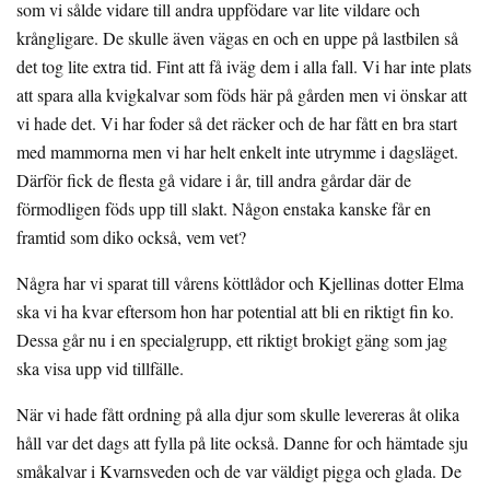
som vi sålde vidare till andra uppfödare var lite vildare och
krångligare. De skulle även vägas en och en uppe på lastbilen så
det tog lite extra tid. Fint att få iväg dem i alla fall. Vi har inte plats
att spara alla kvigkalvar som föds här på gården men vi önskar att
vi hade det. Vi har foder så det räcker och de har fått en bra start
med mammorna men vi har helt enkelt inte utrymme i dagsläget.
Därför fick de flesta gå vidare i år, till andra gårdar där de
förmodligen föds upp till slakt. Någon enstaka kanske får en
framtid som diko också, vem vet?
Några har vi sparat till vårens köttlådor och Kjellinas dotter Elma
ska vi ha kvar eftersom hon har potential att bli en riktigt fin ko.
Dessa går nu i en specialgrupp, ett riktigt brokigt gäng som jag
ska visa upp vid tillfälle.
När vi hade fått ordning på alla djur som skulle levereras åt olika
håll var det dags att fylla på lite också. Danne for och hämtade sju
småkalvar i Kvarnsveden och de var väldigt pigga och glada. De