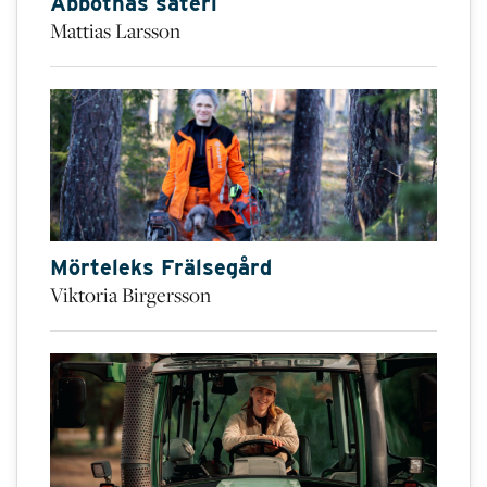
Abbotnäs säteri
Mattias Larsson
Mörteleks Frälsegård
Viktoria Birgersson