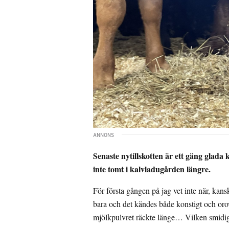
Senaste nytillskotten är ett gäng glada
inte tomt i kalvladugården längre.
För första gången på jag vet inte när, kan
bara och det kändes både konstigt och orovä
mjölkpulvret räckte länge… Vilken smidig 