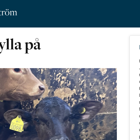
ström
lla på