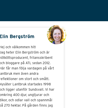
Elin Bergström
Hej och välkommen hit!
Jag heter Elin Bergström och är
nötköttsproducent, frilansskribent
och bloggare på ATL sedan 2012.
Här får man följa vardagen på vårt
lantbruk men även andra
reflektioner om stort och smått.
Nysäter Lantbruk startades 1998
och ligger utanför Sundsvall. Vi har
omkring 400 djur, ungtjurar och
dikor, och odlar vall och spannmål
på 270 hektar. På gården finns jag